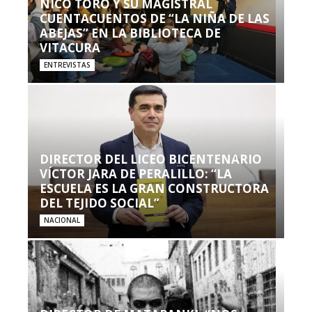
NICO TORO Y SU MAGISTRAL
CUENTACUENTOS DE “LA NIÑA DE LAS
ABEJAS” EN LA BIBLIOTECA DE
VITACURA
ENTREVISTAS
DIRECTOR DEL LICEO BICENTENARIO
VÍCTOR JARA DE PERALILLO: “LA
ESCUELA ES LA GRAN CONSTRUCTORA
DEL TEJIDO SOCIAL”
NACIONAL