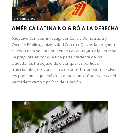
COLUMNISTAS
AMÉRICA LATINA NO GIRÓ A LA DERECHA
(Gustavo Campos, investigador Centro Democracia y
Opinión Pública, Universidad Central): Quizás la pregunta
relevante no sea por qué América Latina gira a la derecha.
La pregunta es por qué una parte creciente de los
ciudadanos ha dejado de creer que los partidos
tradicionales, de izquierda o de derecha, pueden resolver
los problemas que más les preocupan. Ahí podría estar el
verdadero cambio político de la región.