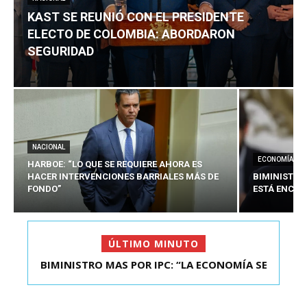
KAST SE REUNIÓ CON EL PRESIDENTE
ELECTO DE COLOMBIA: ABORDARON
SEGURIDAD
NACIONAL
ECONOMÍA
HARBOE: “LO QUE SE REQUIERE AHORA ES
HACER INTERVENCIONES BARRIALES MÁS DE
BIMINISTRO
FONDO”
ESTÁ ENCAU
ÚLTIMO MINUTO
BIMINISTRO MAS POR IPC: “LA ECONOMÍA SE
KAST SE REUNIÓ CON EL PRESIDENTE ELECTO DE
ESTÁ ENC...
COLOMBIA: A...