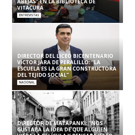
ABEJAS” EN LA BIBLIOTECA DE
VITACURA
ENTREVISTAS
DIRECTOR DEL LICEO BICENTENARIO
VÍCTOR JARA DE PERALILLO: “LA
ESCUELA ES LA GRAN CONSTRUCTORA
DEL TEJIDO SOCIAL”
NACIONAL
DIRECTOR DE MATAPANKI: “NOS
GUSTABA LA IDEA DE QUE ALGUIEN