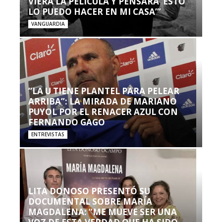
VIERA LA PELÍCULA Y PENSARA ‘ESTO
LO PUEDO HACER EN MI CASA’”
VANGUARDIA
“LA U TIENE PLANTEL PARA PELEAR
ARRIBA”: LA MIRADA DE MARIANO
PUYOL POR EL RENACER AZUL CON
FERNANDO GAGO
ENTREVISTAS
LITA DONOSO PRESENTÓ SU
DOCUMENTAL SOBRE MARÍA
MAGDALENA: “ME MUEVE SER UNA