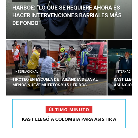
HARBOE: “LO QUE SE REQUIERE AHORA ES
HACER INTERVENCIONES BARRIALES MÁS
DE FONDO”
INTERNACIONAL
INTERNACIONA
TIROTEO EN ESCUELA DE TAILANDIA DEJA AL
KAST LLEGÓ
MENOS NUEVE MUERTOS Y 15 HERIDOS
ASUNCIÓN D
ÚLTIMO MINUTO
HARBOE: “LO QUE SE REQUIERE AHORA ES HACER
KAST LLEGÓ A COLOMBIA PARA ASISTIR A
ASUNCIÓN DE ABELA...
INTER...