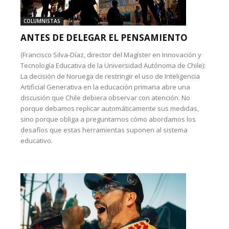
COLUMNISTAS
ANTES DE DELEGAR EL PENSAMIENTO
(Francisco Silva-Díaz, director del Magíster en Innovación y
Tecnología Educativa de la Universidad Autónoma de Chile):
La decisión de Noruega de restringir el uso de Inteligencia
Artificial Generativa en la educación primaria abre una
discusión que Chile debiera observar con atención. No
porque debamos replicar automáticamente sus medidas,
sino porque obliga a preguntarnos cómo abordamos los
desafíos que estas herramientas suponen al sistema
educativo.