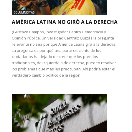
COLUMNISTAS
AMÉRICA LATINA NO GIRÓ A LA DERECHA
(Gustavo Campos, investigador Centro Democracia y
Opinión Pública, Universidad Central): Quizás la pregunta
relevante no sea por qué América Latina gira a la derecha.
La pregunta es por qué una parte creciente de los
ciudadanos ha dejado de creer que los partidos
tradicionales, de izquierda o de derecha, pueden resolver
los problemas que más les preocupan. Ahí podría estar el
verdadero cambio político de la región.