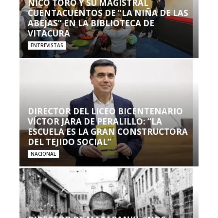
NICO TORO Y SU MAGISTRAL
CUENTACUENTOS DE “LA NIÑA DE LAS
ABEJAS” EN LA BIBLIOTECA DE
VITACURA
ENTREVISTAS
DIRECTOR DEL LICEO BICENTENARIO
VÍCTOR JARA DE PERALILLO: “LA
ESCUELA ES LA GRAN CONSTRUCTORA
DEL TEJIDO SOCIAL”
NACIONAL