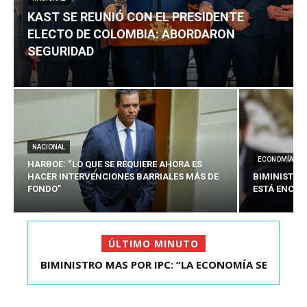
KAST SE REUNIÓ CON EL PRESIDENTE
ELECTO DE COLOMBIA: ABORDARON
SEGURIDAD
NACIONAL
ECONOMÍA
HARBOE: “LO QUE SE REQUIERE AHORA ES
HACER INTERVENCIONES BARRIALES MÁS DE
BIMINISTRO
FONDO”
ESTÁ ENCAU
ÚLTIMO MINUTO
BIMINISTRO MAS POR IPC: “LA ECONOMÍA SE
KAST SE REUNIÓ CON EL PRESIDENTE ELECTO DE
ESTÁ ENC...
COLOMBIA: A...