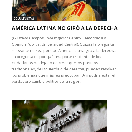
COLUMNISTAS
AMÉRICA LATINA NO GIRÓ A LA DERECHA
(Gustavo Campos, investigador Centro Democracia y
Opinión Pública, Universidad Central): Quizás la pregunta
relevante no sea por qué América Latina gira a la derecha.
La pregunta es por qué una parte creciente de los
ciudadanos ha dejado de creer que los partidos
tradicionales, de izquierda o de derecha, pueden resolver
los problemas que más les preocupan. Ahí podría estar el
verdadero cambio político de la región.