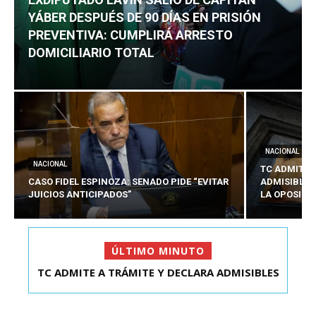
YÁBER DESPUÉS DE 90 DÍAS EN PRISIÓN
PREVENTIVA: CUMPLIRÁ ARRESTO
DOMICILIARIO TOTAL
NACIONAL
NACIONAL
TC ADMITE 
CASO FIDEL ESPINOZA: SENADO PIDE “EVITAR
ADMISIBLES
JUICIOS ANTICIPADOS”
LA OPOSICI
ÚLTIMO MINUTO
TC ADMITE A TRÁMITE Y DECLARA ADMISIBLES
EXDIPUTADO LAVÍN SALIÓ DE CAPITÁN YÁBER
LOS TRES REQU...
DESPUÉS DE 90 ...