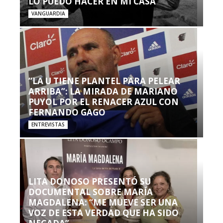
LO PUEDO HACER EN MI CASA’”
VANGUARDIA
“LA U TIENE PLANTEL PARA PELEAR
ARRIBA”: LA MIRADA DE MARIANO
PUYOL POR EL RENACER AZUL CON
FERNANDO GAGO
ENTREVISTAS
LITA DONOSO PRESENTÓ SU
DOCUMENTAL SOBRE MARÍA
MAGDALENA: “ME MUEVE SER UNA
VOZ DE ESTA VERDAD QUE HA SIDO