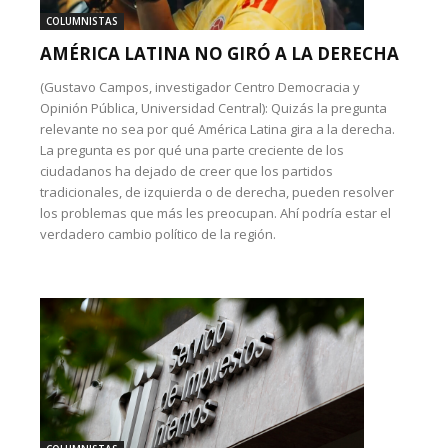
COLUMNISTAS
AMÉRICA LATINA NO GIRÓ A LA DERECHA
(Gustavo Campos, investigador Centro Democracia y
Opinión Pública, Universidad Central): Quizás la pregunta
relevante no sea por qué América Latina gira a la derecha.
La pregunta es por qué una parte creciente de los
ciudadanos ha dejado de creer que los partidos
tradicionales, de izquierda o de derecha, pueden resolver
los problemas que más les preocupan. Ahí podría estar el
verdadero cambio político de la región.