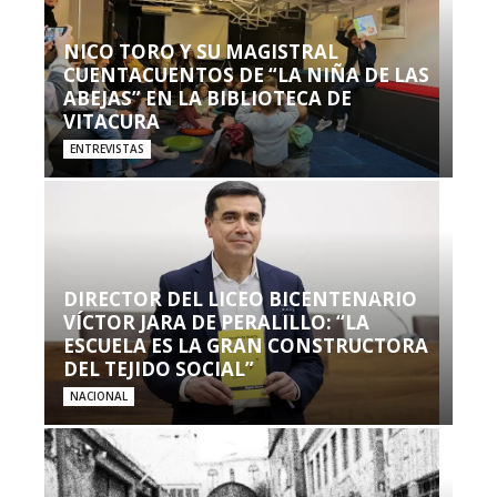
NICO TORO Y SU MAGISTRAL
CUENTACUENTOS DE “LA NIÑA DE LAS
ABEJAS” EN LA BIBLIOTECA DE
VITACURA
ENTREVISTAS
DIRECTOR DEL LICEO BICENTENARIO
VÍCTOR JARA DE PERALILLO: “LA
ESCUELA ES LA GRAN CONSTRUCTORA
DEL TEJIDO SOCIAL”
NACIONAL