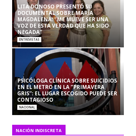
LITA DONOSO PRESENTÓ SU
DOCUMENTAL SOBRE MARÍA
MAGDALENA: “ME MUEVE SER UNA
VOZ DE ESTA VERDAD QUE HA SIDO
NEGADA”
ENTREVISTAS
PSICÓLOGA CLÍNICA SOBRE SUICIDIOS
EN EL METRO EN LA “PRIMAVERA
GRIS”: EL LUGAR ESCOGIDO PUEDE SER
CONTAGIOSO
NACIONAL
NACIÓN INDISCRETA