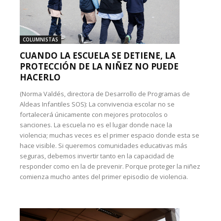
COLUMNISTAS
CUANDO LA ESCUELA SE DETIENE, LA
PROTECCIÓN DE LA NIÑEZ NO PUEDE
HACERLO
(Norma Valdés, directora de Desarrollo de Programas de
Aldeas Infantiles SOS): La convivencia escolar no se
fortalecerá únicamente con mejores protocolos o
sanciones. La escuela no es el lugar donde nace la
violencia; muchas veces es el primer espacio donde esta se
hace visible. Si queremos comunidades educativas más
seguras, debemos invertir tanto en la capacidad de
responder como en la de prevenir. Porque proteger la niñez
comienza mucho antes del primer episodio de violencia.