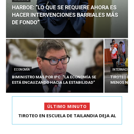
HARBOE: “LO QUE SE REQUIERE AHORA ES
HACER INTERVENCIONES BARRIALES MÁS
DE FONDO”
ECONOMÍA
INTERNACIONA
BIMINISTRO MAS POR IPC: “LA ECONOMÍA SE
TIROTEO EN 
ESTÁ ENCAUZANDO HACIA LA ESTABILIDAD”
MENOS NUEV
ÚLTIMO MINUTO
TIROTEO EN ESCUELA DE TAILANDIA DEJA AL
HARBOE: “LO QUE SE REQUIERE AHORA ES HACER
MENOS NUEVE MU...
INTER...