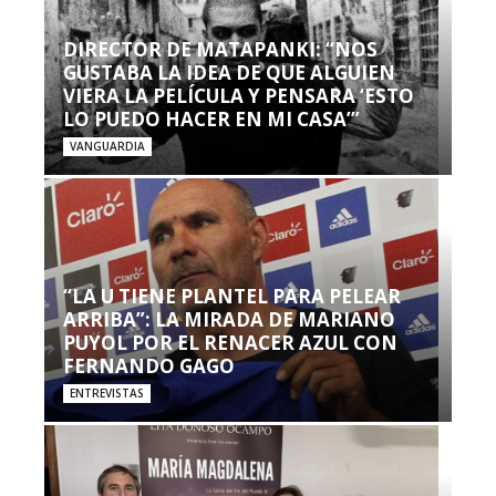
DIRECTOR DE MATAPANKI: “NOS
GUSTABA LA IDEA DE QUE ALGUIEN
VIERA LA PELÍCULA Y PENSARA ‘ESTO
LO PUEDO HACER EN MI CASA’”
VANGUARDIA
“LA U TIENE PLANTEL PARA PELEAR
ARRIBA”: LA MIRADA DE MARIANO
PUYOL POR EL RENACER AZUL CON
FERNANDO GAGO
ENTREVISTAS