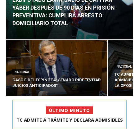
YÁBER DESPUÉS DE 90 DÍAS EN PRISIÓN
PREVENTIVA: CUMPLIRÁ ARRESTO
DOMICILIARIO TOTAL
NACIONAL
NACIONAL
TC ADMITE 
CASO FIDEL ESPINOZA: SENADO PIDE “EVITAR
ADMISIBLES
JUICIOS ANTICIPADOS”
LA OPOSICI
ÚLTIMO MINUTO
TC ADMITE A TRÁMITE Y DECLARA ADMISIBLES
EXDIPUTADO LAVÍN SALIÓ DE CAPITÁN YÁBER
LOS TRES REQU...
DESPUÉS DE 90 ...