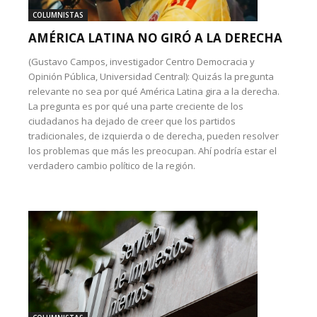
COLUMNISTAS
AMÉRICA LATINA NO GIRÓ A LA DERECHA
(Gustavo Campos, investigador Centro Democracia y
Opinión Pública, Universidad Central): Quizás la pregunta
relevante no sea por qué América Latina gira a la derecha.
La pregunta es por qué una parte creciente de los
ciudadanos ha dejado de creer que los partidos
tradicionales, de izquierda o de derecha, pueden resolver
los problemas que más les preocupan. Ahí podría estar el
verdadero cambio político de la región.