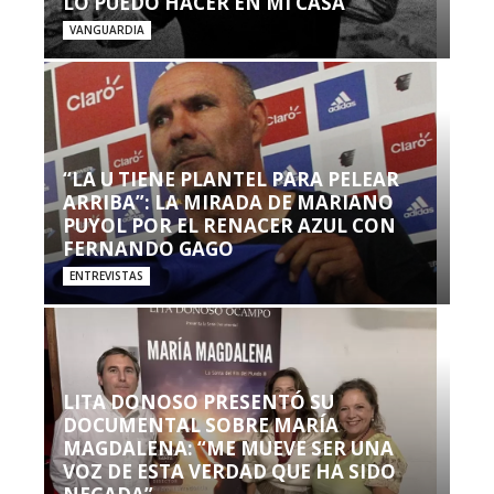
LO PUEDO HACER EN MI CASA’”
VANGUARDIA
“LA U TIENE PLANTEL PARA PELEAR
ARRIBA”: LA MIRADA DE MARIANO
PUYOL POR EL RENACER AZUL CON
FERNANDO GAGO
ENTREVISTAS
LITA DONOSO PRESENTÓ SU
DOCUMENTAL SOBRE MARÍA
MAGDALENA: “ME MUEVE SER UNA
VOZ DE ESTA VERDAD QUE HA SIDO