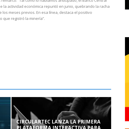
 remarcó: “Tal como lo habíamos anticipado, el Banco Central
e la actividad económica repuntó en junio, quebrando la racha
e los meses previos. En esa línea, destaca el positivo
que registró la minería”.
CIRCULARTEC LANZA LA PRIMERA
PLATAFORMA INTERACTIVA PARA