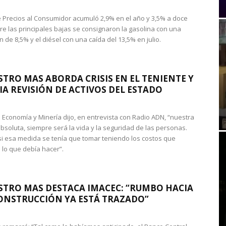
de Precios al Consumidor acumuló 2,9% en el año y 3,5% a doce
re las principales bajas se consignaron la gasolina con una
 de 8,5% y el diésel con una caída del 13,5% en julio.
STRO MAS ABORDA CRISIS EN EL TENIENTE Y
A REVISIÓN DE ACTIVOS DEL ESTADO
de Economía y Minería dijo, en entrevista con Radio ADN, “nuestra
absoluta, siempre será la vida y la seguridad de las personas.
si esa medida se tenía que tomar teniendo los costos que
 lo que debía hacer”.
STRO MAS DESTACA IMACEC: “RUMBO HACIA
ONSTRUCCIÓN YA ESTÁ TRAZADO”