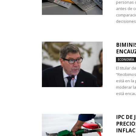
personas c
antes de co
comparació
decisione
BIMINI
ENCAUZ
ECONOMÍA
El titular 
“Recibimos
está en la
moderar la
está encau
IPC DE 
PRECIO
INFLAC