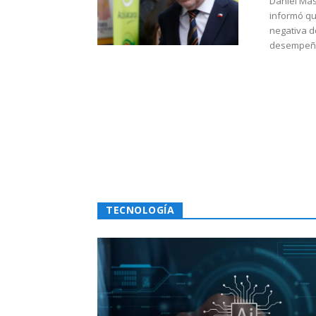
Daniel Mas
informó qu
negativa d
desempeño 
TECNOLOGÍA