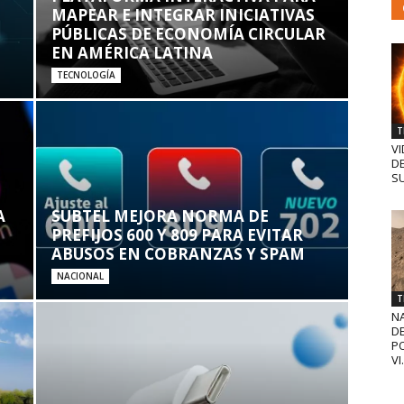
MAPEAR E INTEGRAR INICIATIVAS
PÚBLICAS DE ECONOMÍA CIRCULAR
EN AMÉRICA LATINA
TECNOLOGÍA
T
VI
D
SU
A
SUBTEL MEJORA NORMA DE
PREFIJOS 600 Y 809 PARA EVITAR
ABUSOS EN COBRANZAS Y SPAM
NACIONAL
T
N
D
PO
VI.