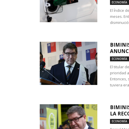
ECONOMÍA
El Índice 
meses. Ent
disminución
BIMINI
ANUNCI
ECONOMÍA
El titular 
prioridad 
Entonces, 
tuviera era
BIMINI
LA REC
ECONOMÍA