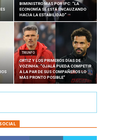
BIMINISTRO MAS POR IPC: “LA
NES
ECONOMÍA SE ESTÁ ENCAUZANDO
HACIA LA ESTABILIDAD”
TRIUNFO
ORTIZ Y LOS PRIMEROS DÍAS DE
VOZINHA: “OJALÁ PUEDA COMPETIR
IOS
A LA PAR DE SUS COMPAÑEROS LO
MÁS PRONTO POSIBLE”
SOCIAL