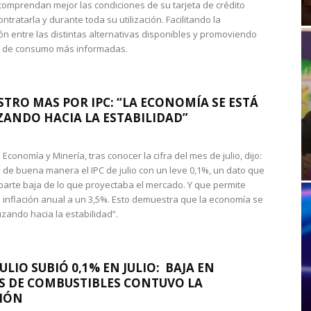
omprendan mejor las condiciones de su tarjeta de crédito
ntratarla y durante toda su utilización. Facilitando la
n entre las distintas alternativas disponibles y promoviendo
s de consumo más informadas.
STRO MAS POR IPC: “LA ECONOMÍA SE ESTÁ
ANDO HACIA LA ESTABILIDAD”
de Economía y Minería, tras conocer la cifra del mes de julio, dijo:
 de buena manera el IPC de julio con un leve 0,1%, un dato que
 parte baja de lo que proyectaba el mercado. Y que permite
 inflación anual a un 3,5%. Esto demuestra que la economía se
zando hacia la estabilidad”.
JULIO SUBIÓ 0,1% EN JULIO: BAJA EN
S DE COMBUSTIBLES CONTUVO LA
IÓN