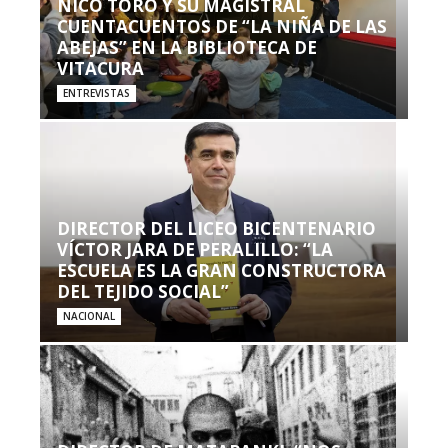
NICO TORO Y SU MAGISTRAL
CUENTACUENTOS DE “LA NIÑA DE LAS
ABEJAS” EN LA BIBLIOTECA DE
VITACURA
ENTREVISTAS
DIRECTOR DEL LICEO BICENTENARIO
VÍCTOR JARA DE PERALILLO: “LA
ESCUELA ES LA GRAN CONSTRUCTORA
DEL TEJIDO SOCIAL”
NACIONAL