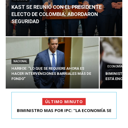
KAST SE REUNIÓ CON EL PRESIDENTE
ELECTO DE COLOMBIA: ABORDARON
SEGURIDAD
NACIONAL
ECONOMÍA
HARBOE: “LO QUE SE REQUIERE AHORA ES
HACER INTERVENCIONES BARRIALES MÁS DE
BIMINISTRO
FONDO”
ESTÁ ENCAU
ÚLTIMO MINUTO
BIMINISTRO MAS POR IPC: “LA ECONOMÍA SE
KAST SE REUNIÓ CON EL PRESIDENTE ELECTO DE
ESTÁ ENC...
COLOMBIA: A...