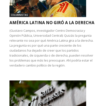
COLUMNISTAS
AMÉRICA LATINA NO GIRÓ A LA DERECHA
(Gustavo Campos, investigador Centro Democracia y
Opinión Pública, Universidad Central): Quizás la pregunta
relevante no sea por qué América Latina gira a la derecha.
La pregunta es por qué una parte creciente de los
ciudadanos ha dejado de creer que los partidos
tradicionales, de izquierda o de derecha, pueden resolver
los problemas que más les preocupan. Ahí podría estar el
verdadero cambio político de la región.