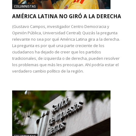
COLUMNISTAS
AMÉRICA LATINA NO GIRÓ A LA DERECHA
(Gustavo Campos, investigador Centro Democracia y
Opinión Pública, Universidad Central): Quizás la pregunta
relevante no sea por qué América Latina gira a la derecha.
La pregunta es por qué una parte creciente de los
ciudadanos ha dejado de creer que los partidos
tradicionales, de izquierda o de derecha, pueden resolver
los problemas que más les preocupan. Ahí podría estar el
verdadero cambio político de la región.