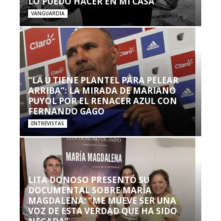
LO PUEDO HACER EN MI CASA’”
VANGUARDIA
“LA U TIENE PLANTEL PARA PELEAR
ARRIBA”: LA MIRADA DE MARIANO
PUYOL POR EL RENACER AZUL CON
FERNANDO GAGO
ENTREVISTAS
LITA DONOSO PRESENTÓ SU
DOCUMENTAL SOBRE MARÍA
MAGDALENA: “ME MUEVE SER UNA
VOZ DE ESTA VERDAD QUE HA SIDO