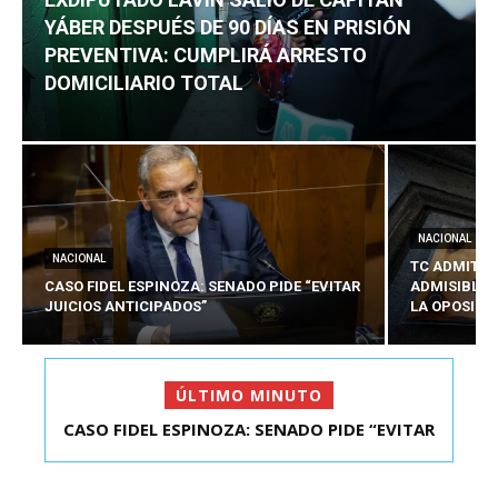
YÁBER DESPUÉS DE 90 DÍAS EN PRISIÓN
PREVENTIVA: CUMPLIRÁ ARRESTO
DOMICILIARIO TOTAL
NACIONAL
NACIONAL
TC ADMITE 
CASO FIDEL ESPINOZA: SENADO PIDE “EVITAR
ADMISIBLES
JUICIOS ANTICIPADOS”
LA OPOSICI
ÚLTIMO MINUTO
CASO FIDEL ESPINOZA: SENADO PIDE “EVITAR
TC ADMITE A TRÁMITE Y DECLARA ADMISIBLES
JUICIOS ANTIC...
LOS TRES REQU...