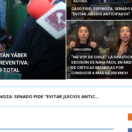
NACIONAL
CASO FIDEL ESPINOZA: SENADO 
“EVITAR JUICIOS ANTICIPADOS”
VANGUARDIA
ITÁN YÁBER
“ME VOY DE CHILE”: LA DRÁSTIC
PREVENTIVA:
DECISIÓN DE NAYA FÁCIL EN MED
DE CRÍTICAS RECIBIDAS POR
O TOTAL
CONDUCIR A MÁS DE 200 KM/H
ÁMITE Y DECLARA ADMISIBLES LOS TRES REQU...