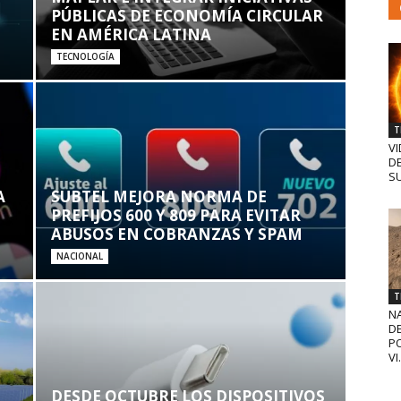
PÚBLICAS DE ECONOMÍA CIRCULAR
EN AMÉRICA LATINA
TECNOLOGÍA
T
VI
D
SU
A
SUBTEL MEJORA NORMA DE
PREFIJOS 600 Y 809 PARA EVITAR
ABUSOS EN COBRANZAS Y SPAM
NACIONAL
T
N
D
PO
VI.
DESDE OCTUBRE LOS DISPOSITIVOS