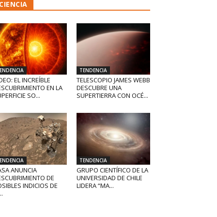
CIENCIA
ENDENCIA
TENDENCIA
DEO: EL INCREÍBLE
TELESCOPIO JAMES WEBB
ESCUBRIMIENTO EN LA
DESCUBRE UNA
PERFICIE SO...
SUPERTIERRA CON OCÉ...
ENDENCIA
TENDENCIA
ASA ANUNCIA
GRUPO CIENTÍFICO DE LA
ESCUBRIMIENTO DE
UNIVERSIDAD DE CHILE
SIBLES INDICIOS DE
LIDERA “MA...
..