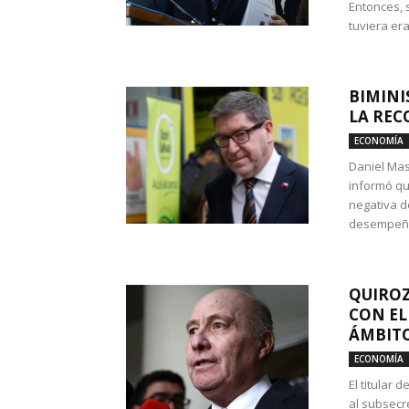
Entonces, 
tuviera era
BIMINI
LA REC
ECONOMÍA
Daniel Mas
informó qu
negativa d
desempeño 
QUIROZ
CON EL
ÁMBITO
ECONOMÍA
El titular
al subsecr