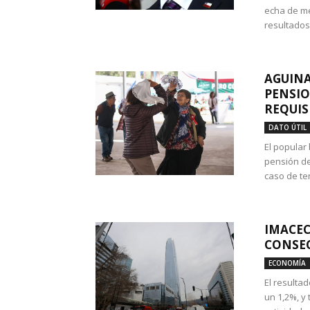
echa de me
resultados
AGUINA
PENSIO
REQUIS
DATO ÚTIL
El popular
pensión de
caso de te
IMACEC
CONSEC
ECONOMÍA
El resulta
un 1,2%, y