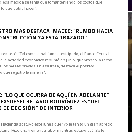
si esa medida se tenía que tomar teniendo los costos que
 lo que debía hacer”.
STRO MAS DESTACA IMACEC: “RUMBO HACIA
ONSTRUCCIÓN YA ESTÁ TRAZADO”
 remarcó: “Tal como lo habíamos anticipado, el Banco Central
e la actividad económica repuntó en junio, quebrando la racha
e los meses previos. En esa línea, destaca el positivo
que registró la minería”.
: “LO QUE OCURRA DE AQUÍ EN ADELANTE”
 EXSUBSECRETARIO RODRÍGUEZ ES “DEL
 DE DECISIÓN” DE INTERIOR
 de Hacienda sostuvo este lunes que “yo le tengo un gran aprecio
etario. Hizo una tremenda labor mientras estuvo acá. Se le