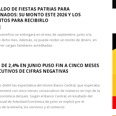
LDO DE FIESTAS PATRIAS PARA
NADOS: SU MONTO ESTE 2026 Y LOS
ITOS PARA RECIBIRLO
 beneficio se entregará en el mes de septiembre, junto a la
 dicho mes. Además, se puede recibir un monto de dinero, en
ner cargas familiares acreditadas.
 DE 2,4% EN JUNIO PUSO FIN A CINCO MESES
UTIVOS DE CIFRAS NEGATIVAS
do dobló las expectativa del mismo Banco Central, que esperaba
 terminó con cinco meses consecutivos de números en rojo de la
económica del país. Según el Banco Central, el resultado del
sual de Actividad Económica de junio se explicó por el
 de la minería, los servicios y el comercio.