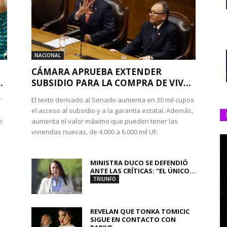
NACIONAL
CÁMARA APRUEBA EXTENDER
.
SUBSIDIO PARA LA COMPRA DE VIV...
r
El texto derivado al Senado aumenta en 30 mil cupos
el acceso al subsidio y a la garantía estatal. Además,
o
aumenta el valor máximo que pueden tener las
viviendas nuevas, de 4.000 a 6.000 mil UF.
MINISTRA DUCO SE DEFENDIÓ
ANTE LAS CRÍTICAS: “EL ÚNICO...
TRIUNFO
REVELAN QUE TONKA TOMICIC
SIGUE EN CONTACTO CON