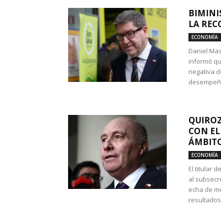
BIMINI
LA REC
ECONOMÍA
Daniel Mas
informó qu
negativa d
desempeño 
QUIROZ
CON EL
ÁMBITO
ECONOMÍA
El titular
al subsecr
echa de me
resultados