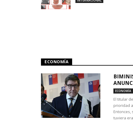
INTERNACIONAL
ECONOMÍA
BIMINI
ANUNCI
ECONOMÍA
El titular 
prioridad 
Entonces, 
tuviera era