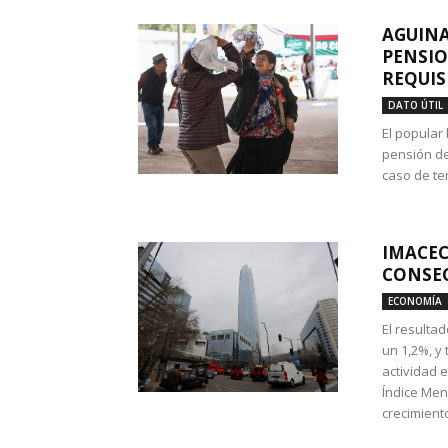
AGUINA
PENSIO
REQUIS
DATO ÚTIL
El popular
pensión de
caso de te
IMACEC
CONSEC
ECONOMÍA
El resulta
un 1,2%, y
actividad 
Índice Men
crecimiento