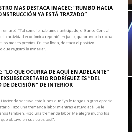
STRO MAS DESTACA IMACEC: “RUMBO HACIA
ONSTRUCCIÓN YA ESTÁ TRAZADO”
 remarcó: “Tal como lo habíamos anticipado, el Banco Central
e la actividad económica repuntó en junio, quebrando la racha
e los meses previos. En esa línea, destaca el positivo
que registró la minería”.
: “LO QUE OCURRA DE AQUÍ EN ADELANTE”
 EXSUBSECRETARIO RODRÍGUEZ ES “DEL
 DE DECISIÓN” DE INTERIOR
 de Hacienda sostuvo este lunes que “yo le tengo un gran aprecio
etario. Hizo una tremenda labor mientras estuvo acá. Se le
nos también. Hizo una tremenda labor. Me alegra mucho los
 que obtuvo en sus otros test”.