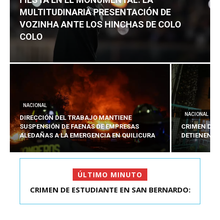
MULTITUDINARIA PRESENTACIÓN DE
VOZINHA ANTE LOS HINCHAS DE COLO
COLO
NACIONAL
NACIONAL
DIRECCIÓN DEL TRABAJO MANTIENE
SUSPENSIÓN DE FAENAS DE EMPRESAS
CRIMEN DE 
ALEDAÑAS A LA EMERGENCIA EN QUILICURA
DETIENEN A
ÚLTIMO MINUTO
FIESTA EN EL MONUMENTAL: LA
MULTITUDINARIA PRESENTACIÓ...