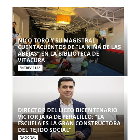
NICO TORO Y SU MAGISTRAL
CUENTACUENTOS DE “LA NIÑA DE LAS
ABEJAS” EN LA BIBLIOTECA DE
VITACURA
ENTREVISTAS
DIRECTOR DEL LICEO BICENTENARIO
VÍCTOR JARA DE PERALILLO: “LA
ESCUELA ES LA GRAN CONSTRUCTORA
DEL TEJIDO SOCIAL”
NACIONAL