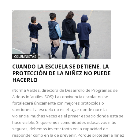
COLUMNISTAS
CUANDO LA ESCUELA SE DETIENE, LA
PROTECCIÓN DE LA NIÑEZ NO PUEDE
HACERLO
(Norma Valdés, directora de Desarrollo de Programas de
Aldeas Infantiles SOS): La convivencia escolar no se
fortalecerá únicamente con mejores protocolos o
sanciones. La escuela no es el lugar donde nace la
violencia; muchas veces es el primer espacio donde esta se
hace visible. Si queremos comunidades educativas más
seguras, debemos invertir tanto en la capacidad de
responder como en la de prevenir. Porque proteger la niñez