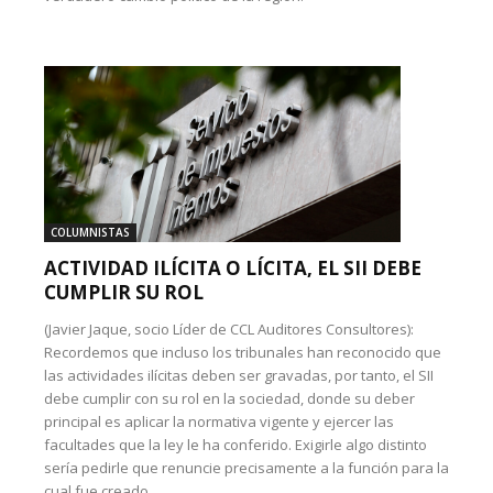
COLUMNISTAS
ACTIVIDAD ILÍCITA O LÍCITA, EL SII DEBE
CUMPLIR SU ROL
(Javier Jaque, socio Líder de CCL Auditores Consultores):
Recordemos que incluso los tribunales han reconocido que
las actividades ilícitas deben ser gravadas, por tanto, el SII
debe cumplir con su rol en la sociedad, donde su deber
principal es aplicar la normativa vigente y ejercer las
facultades que la ley le ha conferido. Exigirle algo distinto
sería pedirle que renuncie precisamente a la función para la
cual fue creado.