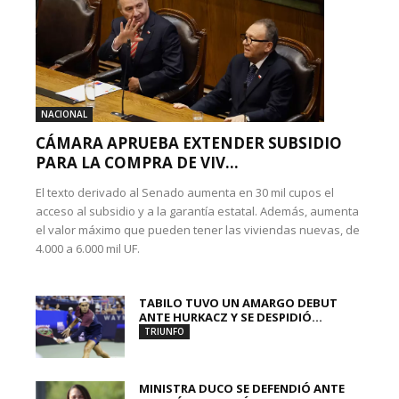
NACIONAL
CÁMARA APRUEBA EXTENDER SUBSIDIO
PARA LA COMPRA DE VIV...
El texto derivado al Senado aumenta en 30 mil cupos el
acceso al subsidio y a la garantía estatal. Además, aumenta
el valor máximo que pueden tener las viviendas nuevas, de
4.000 a 6.000 mil UF.
TABILO TUVO UN AMARGO DEBUT
ANTE HURKACZ Y SE DESPIDIÓ...
TRIUNFO
MINISTRA DUCO SE DEFENDIÓ ANTE