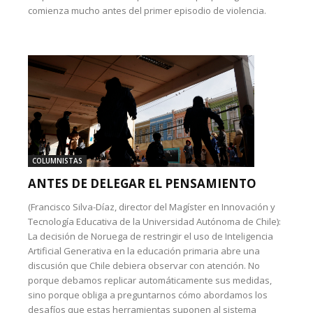
comienza mucho antes del primer episodio de violencia.
COLUMNISTAS
ANTES DE DELEGAR EL PENSAMIENTO
(Francisco Silva-Díaz, director del Magíster en Innovación y
Tecnología Educativa de la Universidad Autónoma de Chile):
La decisión de Noruega de restringir el uso de Inteligencia
Artificial Generativa en la educación primaria abre una
discusión que Chile debiera observar con atención. No
porque debamos replicar automáticamente sus medidas,
sino porque obliga a preguntarnos cómo abordamos los
desafíos que estas herramientas suponen al sistema