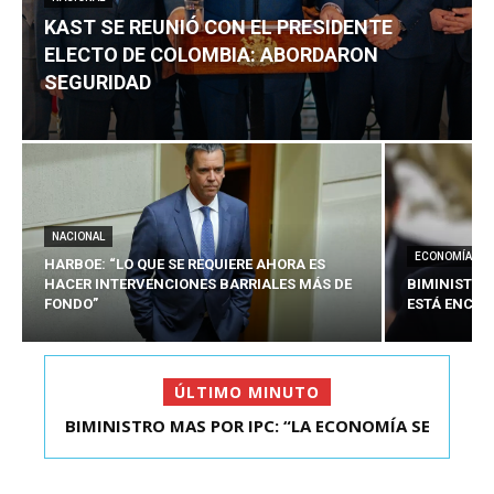
KAST SE REUNIÓ CON EL PRESIDENTE
ELECTO DE COLOMBIA: ABORDARON
SEGURIDAD
NACIONAL
ECONOMÍA
HARBOE: “LO QUE SE REQUIERE AHORA ES
HACER INTERVENCIONES BARRIALES MÁS DE
BIMINISTRO
FONDO”
ESTÁ ENCAU
ÚLTIMO MINUTO
BIMINISTRO MAS POR IPC: “LA ECONOMÍA SE
KAST SE REUNIÓ CON EL PRESIDENTE ELECTO DE
ESTÁ ENC...
COLOMBIA: A...