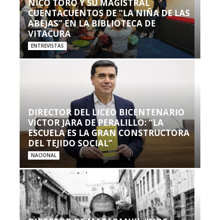
NICO TORO Y SU MAGISTRAL
CUENTACUENTOS DE “LA NIÑA DE LAS
ABEJAS” EN LA BIBLIOTECA DE
VITACURA
ENTREVISTAS
DIRECTOR DEL LICEO BICENTENARIO
VÍCTOR JARA DE PERALILLO: “LA
ESCUELA ES LA GRAN CONSTRUCTORA
DEL TEJIDO SOCIAL”
NACIONAL