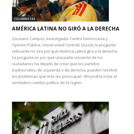
COLUMNISTAS
AMÉRICA LATINA NO GIRÓ A LA DERECHA
(Gustavo Campos, investigador Centro Democracia y
Opinión Pública, Universidad Central): Quizás la pregunta
relevante no sea por qué América Latina gira a la derecha.
La pregunta es por qué una parte creciente de los
ciudadanos ha dejado de creer que los partidos
tradicionales, de izquierda o de derecha, pueden resolver
los problemas que más les preocupan. Ahí podría estar el
verdadero cambio político de la región.