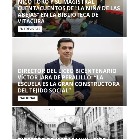
NICO TORO Y SU MAGISTRAL
CUENTACUENTOS DE “LA NIÑA DE LAS
ABEJAS” EN LA BIBLIOTECA DE
VITACURA
ENTREVISTAS
DIRECTOR DEL LICEO BICENTENARIO
VÍCTOR JARA DE PERALILLO: “LA
ESCUELA ES LA GRAN CONSTRUCTORA
DEL TEJIDO SOCIAL”
NACIONAL