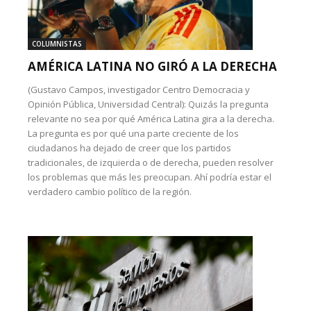
COLUMNISTAS
AMÉRICA LATINA NO GIRÓ A LA DERECHA
(Gustavo Campos, investigador Centro Democracia y
Opinión Pública, Universidad Central): Quizás la pregunta
relevante no sea por qué América Latina gira a la derecha.
La pregunta es por qué una parte creciente de los
ciudadanos ha dejado de creer que los partidos
tradicionales, de izquierda o de derecha, pueden resolver
los problemas que más les preocupan. Ahí podría estar el
verdadero cambio político de la región.