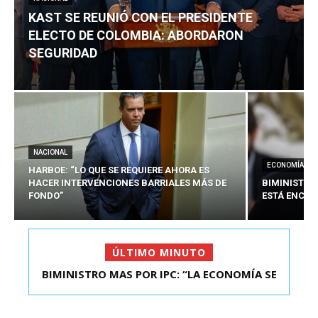
KAST SE REUNIÓ CON EL PRESIDENTE
ELECTO DE COLOMBIA: ABORDARON
SEGURIDAD
NACIONAL
ECONOMÍA
HARBOE: “LO QUE SE REQUIERE AHORA ES
HACER INTERVENCIONES BARRIALES MÁS DE
BIMINISTRO
FONDO”
ESTÁ ENCAU
ÚLTIMO MINUTO
BIMINISTRO MAS POR IPC: “LA ECONOMÍA SE
KAST SE REUNIÓ CON EL PRESIDENTE ELECTO DE
ESTÁ ENC...
COLOMBIA: A...