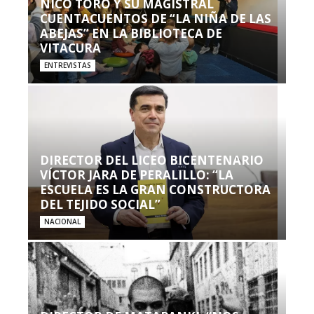
NICO TORO Y SU MAGISTRAL
CUENTACUENTOS DE “LA NIÑA DE LAS
ABEJAS” EN LA BIBLIOTECA DE
VITACURA
ENTREVISTAS
DIRECTOR DEL LICEO BICENTENARIO
VÍCTOR JARA DE PERALILLO: “LA
ESCUELA ES LA GRAN CONSTRUCTORA
DEL TEJIDO SOCIAL”
NACIONAL