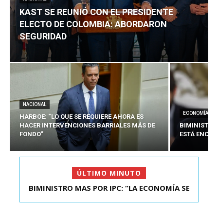
KAST SE REUNIÓ CON EL PRESIDENTE
ELECTO DE COLOMBIA: ABORDARON
SEGURIDAD
NACIONAL
ECONOMÍA
HARBOE: “LO QUE SE REQUIERE AHORA ES
HACER INTERVENCIONES BARRIALES MÁS DE
BIMINISTRO
FONDO”
ESTÁ ENCAU
ÚLTIMO MINUTO
BIMINISTRO MAS POR IPC: “LA ECONOMÍA SE
KAST SE REUNIÓ CON EL PRESIDENTE ELECTO DE
ESTÁ ENC...
COLOMBIA: A...