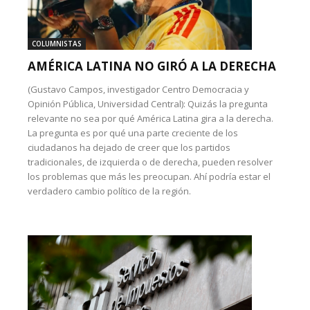
COLUMNISTAS
AMÉRICA LATINA NO GIRÓ A LA DERECHA
(Gustavo Campos, investigador Centro Democracia y
Opinión Pública, Universidad Central): Quizás la pregunta
relevante no sea por qué América Latina gira a la derecha.
La pregunta es por qué una parte creciente de los
ciudadanos ha dejado de creer que los partidos
tradicionales, de izquierda o de derecha, pueden resolver
los problemas que más les preocupan. Ahí podría estar el
verdadero cambio político de la región.