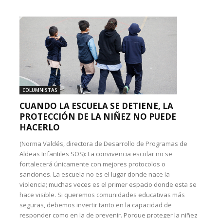
COLUMNISTAS
CUANDO LA ESCUELA SE DETIENE, LA
PROTECCIÓN DE LA NIÑEZ NO PUEDE
HACERLO
(Norma Valdés, directora de Desarrollo de Programas de
Aldeas Infantiles SOS): La convivencia escolar no se
fortalecerá únicamente con mejores protocolos o
sanciones. La escuela no es el lugar donde nace la
violencia; muchas veces es el primer espacio donde esta se
hace visible. Si queremos comunidades educativas más
seguras, debemos invertir tanto en la capacidad de
responder como en la de prevenir. Porque proteger la niñez