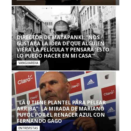
DIRECTOR DE MATAPANKI: “NOS
GUSTABA LA IDEA DE QUE ALGUIEN
VIERA LA PELÍCULA Y PENSARA ‘ESTO
LO PUEDO HACER EN MI CASA’”
VANGUARDIA
“LA U TIENE PLANTEL PARA PELEAR
ARRIBA”: LA MIRADA DE MARIANO
PUYOL POR EL RENACER AZUL CON
FERNANDO GAGO
ENTREVISTAS