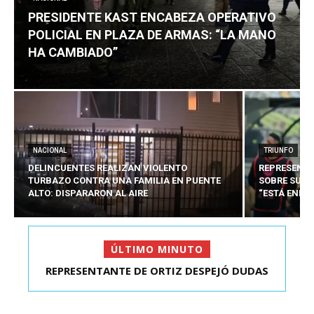
PRESIDENTE KAST ENCABEZA OPERATIVO
POLICIAL EN PLAZA DE ARMAS: “LA MANO
HA CAMBIADO”
NACIONAL
TRIUNFO
DELINCUENTES REALIZAN VIOLENTO
REPRESENTA
TURBAZO CONTRA UNA FAMILIA EN PUENTE
SOBRE SU C
ALTO: DISPARARON AL AIRE
“ESTÁ ENFO
ÚLTIMO MINUTO
PRESIDENTE KAST ENCABEZA OPERATIVO
POLICIAL EN PLAZA D...