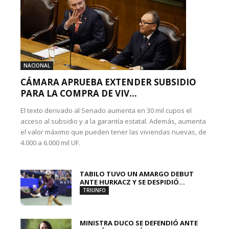
NACIONAL
CÁMARA APRUEBA EXTENDER SUBSIDIO
PARA LA COMPRA DE VIV...
El texto derivado al Senado aumenta en 30 mil cupos el
acceso al subsidio y a la garantía estatal. Además, aumenta
el valor máximo que pueden tener las viviendas nuevas, de
4.000 a 6.000 mil UF.
TABILO TUVO UN AMARGO DEBUT
ANTE HURKACZ Y SE DESPIDIÓ...
TRIUNFO
MINISTRA DUCO SE DEFENDIÓ ANTE