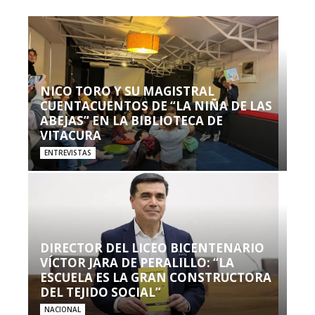
NICO TORO Y SU MAGISTRAL
CUENTACUENTOS DE “LA NIÑA DE LAS
ABEJAS” EN LA BIBLIOTECA DE
VITACURA
ENTREVISTAS
DIRECTOR DEL LICEO BICENTENARIO
VÍCTOR JARA DE PERALILLO: “LA
ESCUELA ES LA GRAN CONSTRUCTORA
DEL TEJIDO SOCIAL”
NACIONAL