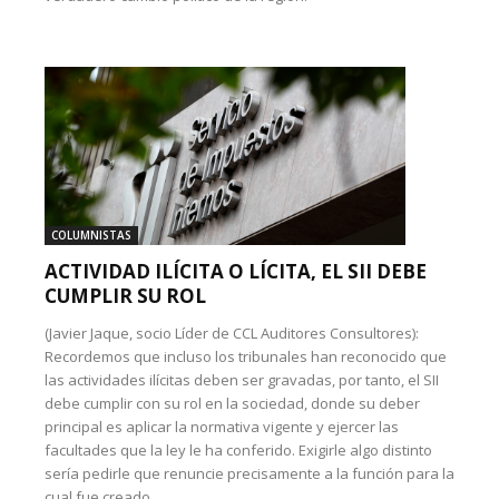
COLUMNISTAS
ACTIVIDAD ILÍCITA O LÍCITA, EL SII DEBE
CUMPLIR SU ROL
(Javier Jaque, socio Líder de CCL Auditores Consultores):
Recordemos que incluso los tribunales han reconocido que
las actividades ilícitas deben ser gravadas, por tanto, el SII
debe cumplir con su rol en la sociedad, donde su deber
principal es aplicar la normativa vigente y ejercer las
facultades que la ley le ha conferido. Exigirle algo distinto
sería pedirle que renuncie precisamente a la función para la
cual fue creado.