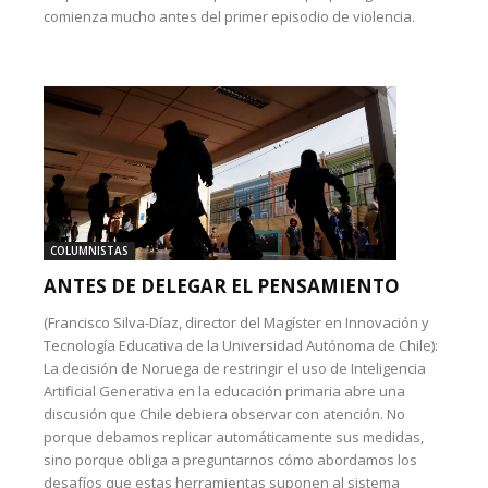
comienza mucho antes del primer episodio de violencia.
COLUMNISTAS
ANTES DE DELEGAR EL PENSAMIENTO
(Francisco Silva-Díaz, director del Magíster en Innovación y
Tecnología Educativa de la Universidad Autónoma de Chile):
La decisión de Noruega de restringir el uso de Inteligencia
Artificial Generativa en la educación primaria abre una
discusión que Chile debiera observar con atención. No
porque debamos replicar automáticamente sus medidas,
sino porque obliga a preguntarnos cómo abordamos los
desafíos que estas herramientas suponen al sistema