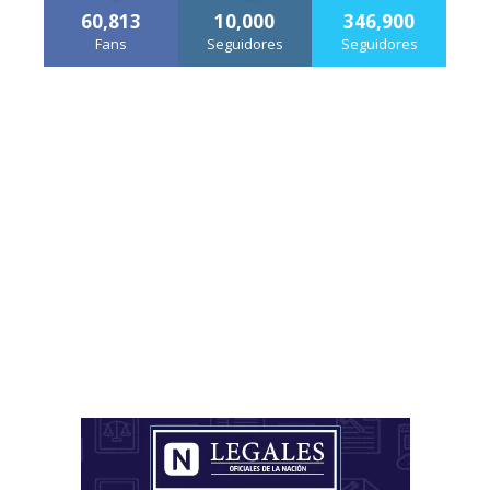
60,813
10,000
346,900
Fans
Seguidores
Seguidores