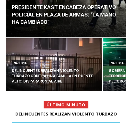
PRESIDENTE KAST ENCABEZA OPERATIVO
POLICIAL EN PLAZA DE ARMAS: “LA MANO
HA CAMBIADO”
NACIONAL
NACIONAL
DELINCUENTES REALIZAN VIOLENTO
GOBIERNO E
TURBAZO CONTRA UNA FAMILIA EN PUENTE
TERRITORIA
ALTO: DISPARARON AL AIRE
PELIGROSO
ÚLTIMO MINUTO
DELINCUENTES REALIZAN VIOLENTO TURBAZO
GOBIERNO EVALÚA ESTADO DE EXCEPCIÓN
CONTRA UNA FAMI...
TERRITORIAL PARA 5...