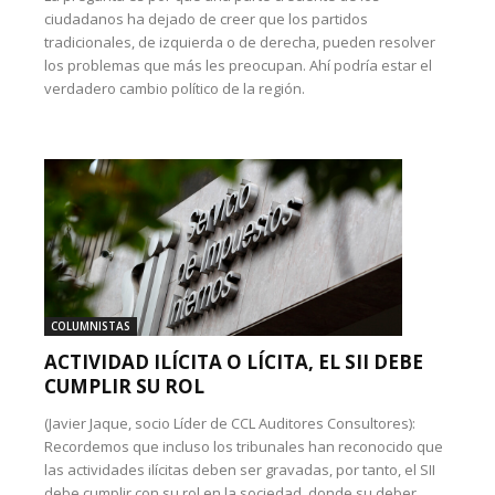
ciudadanos ha dejado de creer que los partidos
tradicionales, de izquierda o de derecha, pueden resolver
los problemas que más les preocupan. Ahí podría estar el
verdadero cambio político de la región.
COLUMNISTAS
ACTIVIDAD ILÍCITA O LÍCITA, EL SII DEBE
CUMPLIR SU ROL
(Javier Jaque, socio Líder de CCL Auditores Consultores):
Recordemos que incluso los tribunales han reconocido que
las actividades ilícitas deben ser gravadas, por tanto, el SII
debe cumplir con su rol en la sociedad, donde su deber