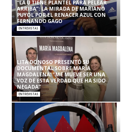
“LA U TIENE PLANTEL PARA PELEAR
ARRIBA”: LA MIRADA DE MARIANO
PUYOL POR EL RENACER AZUL CON
FERNANDO GAGO
ENTREVISTAS
LITA DONOSO PRESENTÓ SU
DOCUMENTAL SOBRE MARÍA
MAGDALENA: “ME MUEVE SER UNA
VOZ DE ESTA VERDAD QUE HA SIDO
NEGADA”
ENTREVISTAS