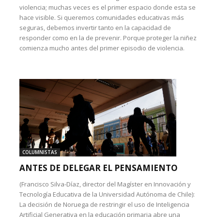
violencia; muchas veces es el primer espacio donde esta se
hace visible. Si queremos comunidades educativas más
seguras, debemos invertir tanto en la capacidad de
responder como en la de prevenir. Porque proteger la niñez
comienza mucho antes del primer episodio de violencia.
COLUMNISTAS
ANTES DE DELEGAR EL PENSAMIENTO
(Francisco Silva-Díaz, director del Magíster en Innovación y
Tecnología Educativa de la Universidad Autónoma de Chile):
La decisión de Noruega de restringir el uso de Inteligencia
Artificial Generativa en la educación primaria abre una