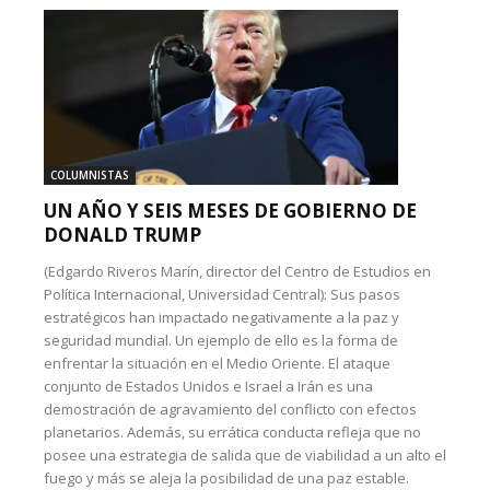
COLUMNISTAS
UN AÑO Y SEIS MESES DE GOBIERNO DE
DONALD TRUMP
(Edgardo Riveros Marín, director del Centro de Estudios en
Política Internacional, Universidad Central): Sus pasos
estratégicos han impactado negativamente a la paz y
seguridad mundial. Un ejemplo de ello es la forma de
enfrentar la situación en el Medio Oriente. El ataque
conjunto de Estados Unidos e Israel a Irán es una
demostración de agravamiento del conflicto con efectos
planetarios. Además, su errática conducta refleja que no
posee una estrategia de salida que de viabilidad a un alto el
fuego y más se aleja la posibilidad de una paz estable.