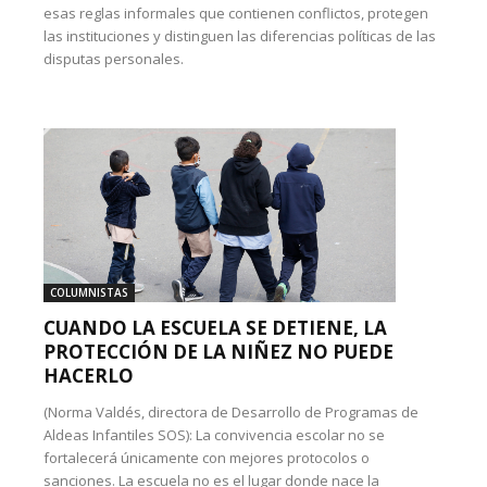
esas reglas informales que contienen conflictos, protegen
las instituciones y distinguen las diferencias políticas de las
disputas personales.
COLUMNISTAS
CUANDO LA ESCUELA SE DETIENE, LA
PROTECCIÓN DE LA NIÑEZ NO PUEDE
HACERLO
(Norma Valdés, directora de Desarrollo de Programas de
Aldeas Infantiles SOS): La convivencia escolar no se
fortalecerá únicamente con mejores protocolos o
sanciones. La escuela no es el lugar donde nace la