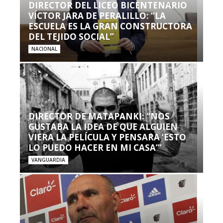
DIRECTOR DEL LICEO BICENTENARIO
VÍCTOR JARA DE PERALILLO: “LA
ESCUELA ES LA GRAN CONSTRUCTORA
DEL TEJIDO SOCIAL”
NACIONAL
DIRECTOR DE MATAPANKI: “NOS
GUSTABA LA IDEA DE QUE ALGUIEN
VIERA LA PELÍCULA Y PENSARA ‘ESTO
LO PUEDO HACER EN MI CASA’”
VANGUARDIA