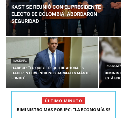
KAST SE REUNIÓ CON EL PRESIDENTE
ELECTO DE COLOMBIA: ABORDARON
SEGURIDAD
NACIONAL
ECONOMÍA
HARBOE: “LO QUE SE REQUIERE AHORA ES
HACER INTERVENCIONES BARRIALES MÁS DE
BIMINISTRO
FONDO”
ESTÁ ENCAU
ÚLTIMO MINUTO
BIMINISTRO MAS POR IPC: “LA ECONOMÍA SE
KAST SE REUNIÓ CON EL PRESIDENTE ELECTO DE
ESTÁ ENC...
COLOMBIA: A...