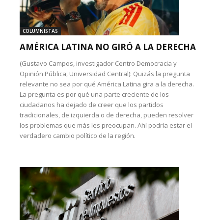
COLUMNISTAS
AMÉRICA LATINA NO GIRÓ A LA DERECHA
(Gustavo Campos, investigador Centro Democracia y
Opinión Pública, Universidad Central): Quizás la pregunta
relevante no sea por qué América Latina gira a la derecha.
La pregunta es por qué una parte creciente de los
ciudadanos ha dejado de creer que los partidos
tradicionales, de izquierda o de derecha, pueden resolver
los problemas que más les preocupan. Ahí podría estar el
verdadero cambio político de la región.