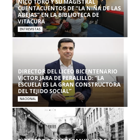
NICO TORO Y SU MAGISTRAL
CUENTACUENTOS DE “LA NIÑA DE LAS
ABEJAS” EN LA BIBLIOTECA DE
VITACURA
ENTREVISTAS
DIRECTOR DEL LICEO BICENTENARIO
VÍCTOR JARA DE PERALILLO: “LA
ESCUELA ES LA GRAN CONSTRUCTORA
DEL TEJIDO SOCIAL”
NACIONAL