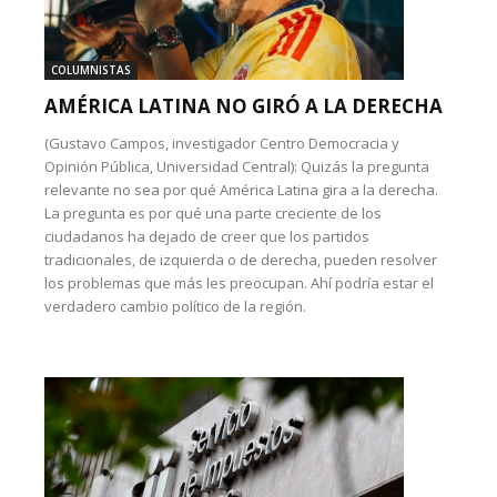
COLUMNISTAS
AMÉRICA LATINA NO GIRÓ A LA DERECHA
(Gustavo Campos, investigador Centro Democracia y
Opinión Pública, Universidad Central): Quizás la pregunta
relevante no sea por qué América Latina gira a la derecha.
La pregunta es por qué una parte creciente de los
ciudadanos ha dejado de creer que los partidos
tradicionales, de izquierda o de derecha, pueden resolver
los problemas que más les preocupan. Ahí podría estar el
verdadero cambio político de la región.