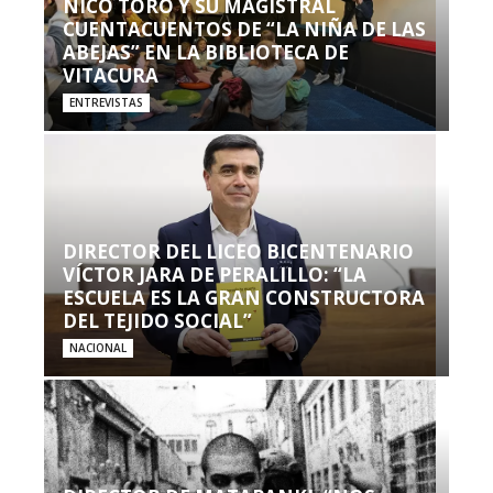
NICO TORO Y SU MAGISTRAL
CUENTACUENTOS DE “LA NIÑA DE LAS
ABEJAS” EN LA BIBLIOTECA DE
VITACURA
ENTREVISTAS
DIRECTOR DEL LICEO BICENTENARIO
VÍCTOR JARA DE PERALILLO: “LA
ESCUELA ES LA GRAN CONSTRUCTORA
DEL TEJIDO SOCIAL”
NACIONAL