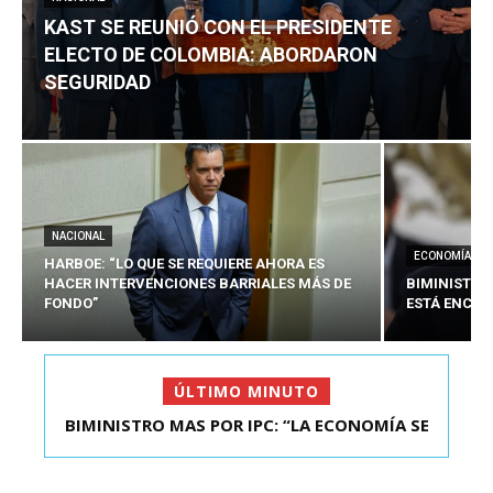
KAST SE REUNIÓ CON EL PRESIDENTE
ELECTO DE COLOMBIA: ABORDARON
SEGURIDAD
NACIONAL
ECONOMÍA
HARBOE: “LO QUE SE REQUIERE AHORA ES
HACER INTERVENCIONES BARRIALES MÁS DE
BIMINISTRO
FONDO”
ESTÁ ENCAU
ÚLTIMO MINUTO
BIMINISTRO MAS POR IPC: “LA ECONOMÍA SE
KAST SE REUNIÓ CON EL PRESIDENTE ELECTO DE
ESTÁ ENC...
COLOMBIA: A...