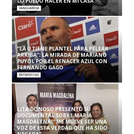
LO PUEDO HACER EN MI CASA’”
VANGUARDIA
“LA U TIENE PLANTEL PARA PELEAR
ARRIBA”: LA MIRADA DE MARIANO
PUYOL POR EL RENACER AZUL CON
FERNANDO GAGO
ENTREVISTAS
LITA DONOSO PRESENTÓ SU
DOCUMENTAL SOBRE MARÍA
MAGDALENA: “ME MUEVE SER UNA
VOZ DE ESTA VERDAD QUE HA SIDO