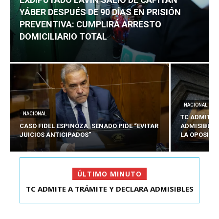
YÁBER DESPUÉS DE 90 DÍAS EN PRISIÓN
PREVENTIVA: CUMPLIRÁ ARRESTO
DOMICILIARIO TOTAL
NACIONAL
NACIONAL
TC ADMITE 
CASO FIDEL ESPINOZA: SENADO PIDE “EVITAR
ADMISIBLES
JUICIOS ANTICIPADOS”
LA OPOSICI
ÚLTIMO MINUTO
TC ADMITE A TRÁMITE Y DECLARA ADMISIBLES
EXDIPUTADO LAVÍN SALIÓ DE CAPITÁN YÁBER
LOS TRES REQU...
DESPUÉS DE 90 ...