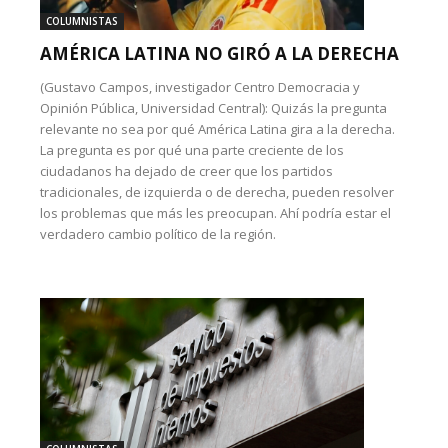
COLUMNISTAS
AMÉRICA LATINA NO GIRÓ A LA DERECHA
(Gustavo Campos, investigador Centro Democracia y
Opinión Pública, Universidad Central): Quizás la pregunta
relevante no sea por qué América Latina gira a la derecha.
La pregunta es por qué una parte creciente de los
ciudadanos ha dejado de creer que los partidos
tradicionales, de izquierda o de derecha, pueden resolver
los problemas que más les preocupan. Ahí podría estar el
verdadero cambio político de la región.