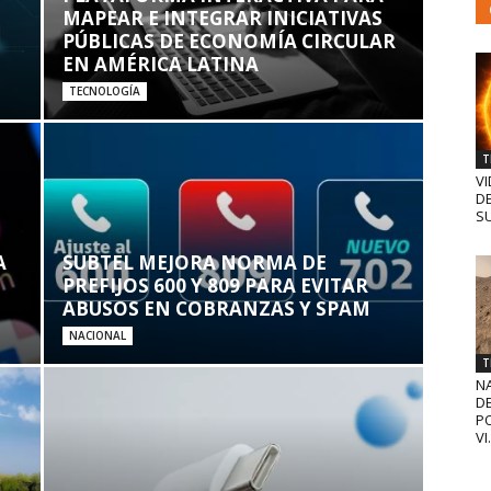
MAPEAR E INTEGRAR INICIATIVAS
PÚBLICAS DE ECONOMÍA CIRCULAR
EN AMÉRICA LATINA
TECNOLOGÍA
T
VI
D
SU
A
SUBTEL MEJORA NORMA DE
PREFIJOS 600 Y 809 PARA EVITAR
ABUSOS EN COBRANZAS Y SPAM
NACIONAL
T
N
D
PO
VI.