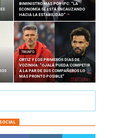
BIMINISTRO MAS POR IPC: “LA
NES
ECONOMÍA SE ESTÁ ENCAUZANDO
HACIA LA ESTABILIDAD”
TRIUNFO
ORTIZ Y LOS PRIMEROS DÍAS DE
VOZINHA: “OJALÁ PUEDA COMPETIR
IOS
A LA PAR DE SUS COMPAÑEROS LO
MÁS PRONTO POSIBLE”
SOCIAL