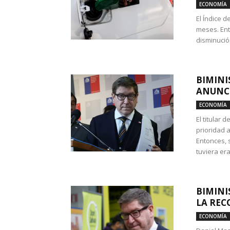
ECONOMÍA
El Índice 
meses. Ent
disminución
BIMINI
ANUNCI
ECONOMÍA
El titular 
prioridad 
Entonces, 
tuviera era
BIMINI
LA REC
ECONOMÍA