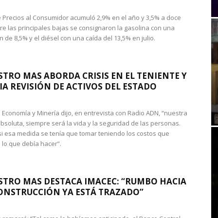
de Precios al Consumidor acumuló 2,9% en el año y 3,5% a doce
re las principales bajas se consignaron la gasolina con una
 de 8,5% y el diésel con una caída del 13,5% en julio.
STRO MAS ABORDA CRISIS EN EL TENIENTE Y
A REVISIÓN DE ACTIVOS DEL ESTADO
de Economía y Minería dijo, en entrevista con Radio ADN, “nuestra
absoluta, siempre será la vida y la seguridad de las personas.
si esa medida se tenía que tomar teniendo los costos que
 lo que debía hacer”.
STRO MAS DESTACA IMACEC: “RUMBO HACIA
ONSTRUCCIÓN YA ESTÁ TRAZADO”