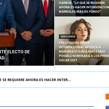
HARBOE: “LO QUE SE REQUIERE
AHORA ES HACER INTERVENCIO
BARRIALES MÁS DE FONDO”
VANGUARDIA
PRESTIGIOSO MEDIO
INTERNACIONAL APUNTA A
NTE ELECTO DE
MARIANA DI GIROLAMO COMO
POSIBLE NOMINADA A LOS PREM
AD
OSCAR 2027
POR IPC: “LA ECONOMÍA SE ESTÁ ENC...