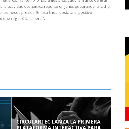
 remarcó: “Tal como lo habíamos anticipado, el Banco Central
e la actividad económica repuntó en junio, quebrando la racha
e los meses previos. En esa línea, destaca el positivo
que registró la minería”.
CIRCULARTEC LANZA LA PRIMERA
PLATAFORMA INTERACTIVA PARA