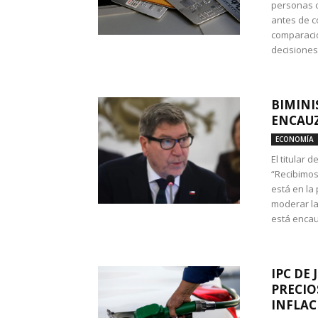
personas c
antes de co
comparació
decisione
BIMINI
ENCAUZ
ECONOMÍA
El titular 
“Recibimos
está en la
moderar la
está encau
IPC DE 
PRECIO
INFLAC