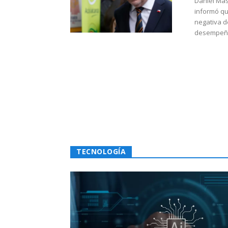
Daniel Mas
informó qu
negativa d
desempeño 
TECNOLOGÍA