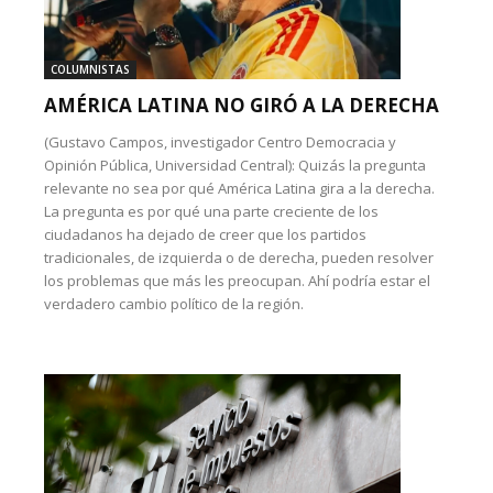
COLUMNISTAS
AMÉRICA LATINA NO GIRÓ A LA DERECHA
(Gustavo Campos, investigador Centro Democracia y
Opinión Pública, Universidad Central): Quizás la pregunta
relevante no sea por qué América Latina gira a la derecha.
La pregunta es por qué una parte creciente de los
ciudadanos ha dejado de creer que los partidos
tradicionales, de izquierda o de derecha, pueden resolver
los problemas que más les preocupan. Ahí podría estar el
verdadero cambio político de la región.