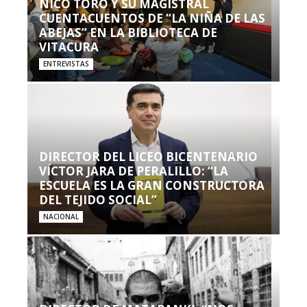
NICO TORO Y SU MAGISTRAL
CUENTACUENTOS DE “LA NIÑA DE LAS
ABEJAS” EN LA BIBLIOTECA DE
VITACURA
ENTREVISTAS
DIRECTOR DEL LICEO BICENTENARIO
VÍCTOR JARA DE PERALILLO: “LA
ESCUELA ES LA GRAN CONSTRUCTORA
DEL TEJIDO SOCIAL”
NACIONAL