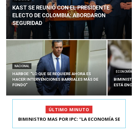
KAST SE REUNIÓ CON EL PRESIDENTE
ELECTO DE COLOMBIA: ABORDARON
SEGURIDAD
NACIONAL
ECONOMÍA
HARBOE: “LO QUE SE REQUIERE AHORA ES
HACER INTERVENCIONES BARRIALES MÁS DE
BIMINISTRO
FONDO”
ESTÁ ENCAU
ÚLTIMO MINUTO
BIMINISTRO MAS POR IPC: “LA ECONOMÍA SE
KAST SE REUNIÓ CON EL PRESIDENTE ELECTO DE
ESTÁ ENC...
COLOMBIA: A...