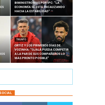
BIMINISTRO MAS POR IPC: “LA
NES
ECONOMÍA SE ESTÁ ENCAUZANDO
HACIA LA ESTABILIDAD”
TRIUNFO
ORTIZ Y LOS PRIMEROS DÍAS DE
VOZINHA: “OJALÁ PUEDA COMPETIR
IOS
A LA PAR DE SUS COMPAÑEROS LO
MÁS PRONTO POSIBLE”
SOCIAL