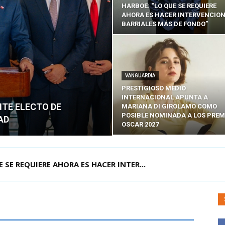
HARBOE: “LO QUE SE REQUIERE
AHORA ES HACER INTERVENCIO
BARRIALES MÁS DE FONDO”
VANGUARDIA
PRESTIGIOSO MEDIO
INTERNACIONAL APUNTA A
NTE ELECTO DE
MARIANA DI GIROLAMO COMO
POSIBLE NOMINADA A LOS PREM
AD
OSCAR 2027
POR IPC: “LA ECONOMÍA SE ESTÁ ENC...