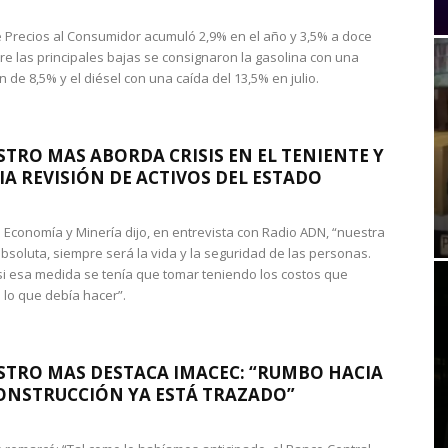
de Precios al Consumidor acumuló 2,9% en el año y 3,5% a doce
re las principales bajas se consignaron la gasolina con una
 de 8,5% y el diésel con una caída del 13,5% en julio.
STRO MAS ABORDA CRISIS EN EL TENIENTE Y
A REVISIÓN DE ACTIVOS DEL ESTADO
de Economía y Minería dijo, en entrevista con Radio ADN, “nuestra
absoluta, siempre será la vida y la seguridad de las personas.
si esa medida se tenía que tomar teniendo los costos que
 lo que debía hacer”.
STRO MAS DESTACA IMACEC: “RUMBO HACIA
ONSTRUCCIÓN YA ESTÁ TRAZADO”