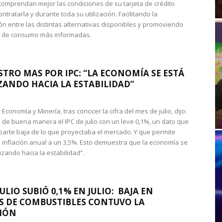
omprendan mejor las condiciones de su tarjeta de crédito
ntratarla y durante toda su utilización. Facilitando la
n entre las distintas alternativas disponibles y promoviendo
s de consumo más informadas.
STRO MAS POR IPC: “LA ECONOMÍA SE ESTÁ
ANDO HACIA LA ESTABILIDAD”
de Economía y Minería, tras conocer la cifra del mes de julio, dijo:
 de buena manera el IPC de julio con un leve 0,1%, un dato que
 parte baja de lo que proyectaba el mercado. Y que permite
 inflación anual a un 3,5%. Esto demuestra que la economía se
zando hacia la estabilidad”.
JULIO SUBIÓ 0,1% EN JULIO: BAJA EN
S DE COMBUSTIBLES CONTUVO LA
IÓN