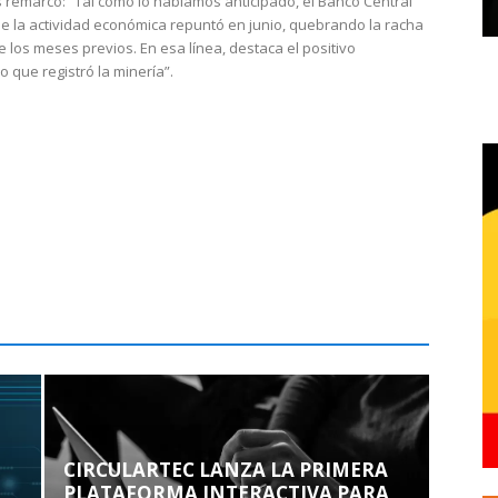
 remarcó: “Tal como lo habíamos anticipado, el Banco Central
e la actividad económica repuntó en junio, quebrando la racha
e los meses previos. En esa línea, destaca el positivo
que registró la minería”.
CIRCULARTEC LANZA LA PRIMERA
PLATAFORMA INTERACTIVA PARA