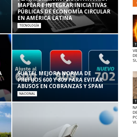
MAPEAR E INTEGRAR INICIATIVAS
PÚBLICAS DE ECONOMÍA CIRCULAR
EN AMÉRICA LATINA
TECNOLOGÍA
T
VI
D
SU
A
SUBTEL MEJORA NORMA DE
PREFIJOS 600 Y 809 PARA EVITAR
ABUSOS EN COBRANZAS Y SPAM
NACIONAL
T
N
D
PO
VI.