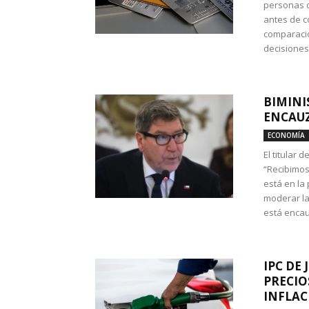
personas c
antes de co
comparació
decisione
BIMINI
ENCAUZ
ECONOMÍA
El titular 
“Recibimos
está en la
moderar la
está encau
IPC DE 
PRECIO
INFLAC