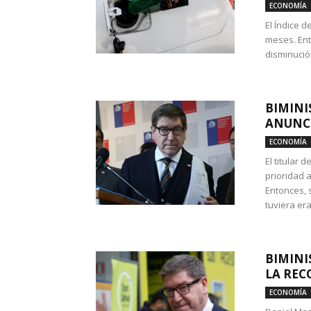
ECONOMÍA
El Índice 
meses. Ent
disminución
BIMINI
ANUNCI
ECONOMÍA
El titular 
prioridad 
Entonces, 
tuviera era
BIMINI
LA REC
ECONOMÍA