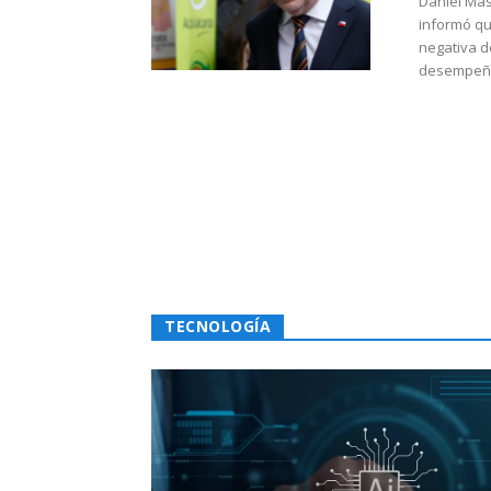
Daniel Mas
informó qu
negativa d
desempeño 
TECNOLOGÍA