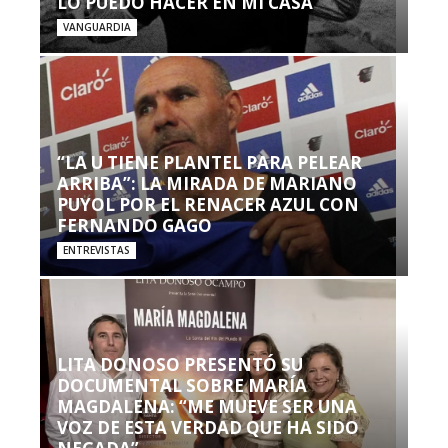
LO PUEDO HACER EN MI CASA’”
VANGUARDIA
“LA U TIENE PLANTEL PARA PELEAR
ARRIBA”: LA MIRADA DE MARIANO
PUYOL POR EL RENACER AZUL CON
FERNANDO GAGO
ENTREVISTAS
LITA DONOSO PRESENTÓ SU
DOCUMENTAL SOBRE MARÍA
MAGDALENA: “ME MUEVE SER UNA
VOZ DE ESTA VERDAD QUE HA SIDO