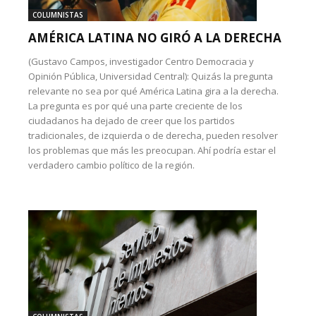
COLUMNISTAS
AMÉRICA LATINA NO GIRÓ A LA DERECHA
(Gustavo Campos, investigador Centro Democracia y
Opinión Pública, Universidad Central): Quizás la pregunta
relevante no sea por qué América Latina gira a la derecha.
La pregunta es por qué una parte creciente de los
ciudadanos ha dejado de creer que los partidos
tradicionales, de izquierda o de derecha, pueden resolver
los problemas que más les preocupan. Ahí podría estar el
verdadero cambio político de la región.