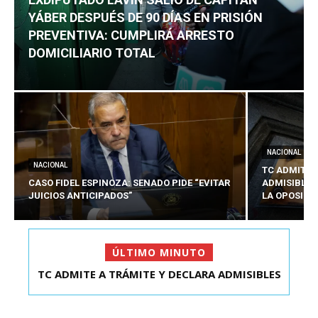
YÁBER DESPUÉS DE 90 DÍAS EN PRISIÓN
PREVENTIVA: CUMPLIRÁ ARRESTO
DOMICILIARIO TOTAL
NACIONAL
NACIONAL
TC ADMITE 
CASO FIDEL ESPINOZA: SENADO PIDE “EVITAR
ADMISIBLES
JUICIOS ANTICIPADOS”
LA OPOSICI
ÚLTIMO MINUTO
TC ADMITE A TRÁMITE Y DECLARA ADMISIBLES
EXDIPUTADO LAVÍN SALIÓ DE CAPITÁN YÁBER
LOS TRES REQU...
DESPUÉS DE 90 ...