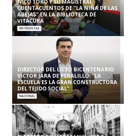
NICO TORO Y SU MAGISTRAL
CUENTACUENTOS DE “LA NIÑA DE LAS
ABEJAS” EN LA BIBLIOTECA DE
VITACURA
ENTREVISTAS
DIRECTOR DEL LICEO BICENTENARIO
VÍCTOR JARA DE PERALILLO: “LA
ESCUELA ES LA GRAN CONSTRUCTORA
DEL TEJIDO SOCIAL”
NACIONAL