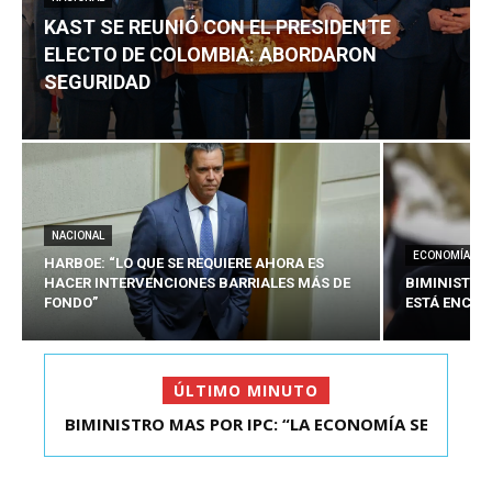
KAST SE REUNIÓ CON EL PRESIDENTE
ELECTO DE COLOMBIA: ABORDARON
SEGURIDAD
NACIONAL
ECONOMÍA
HARBOE: “LO QUE SE REQUIERE AHORA ES
HACER INTERVENCIONES BARRIALES MÁS DE
BIMINISTRO
FONDO”
ESTÁ ENCAU
ÚLTIMO MINUTO
BIMINISTRO MAS POR IPC: “LA ECONOMÍA SE
KAST SE REUNIÓ CON EL PRESIDENTE ELECTO DE
ESTÁ ENC...
COLOMBIA: A...