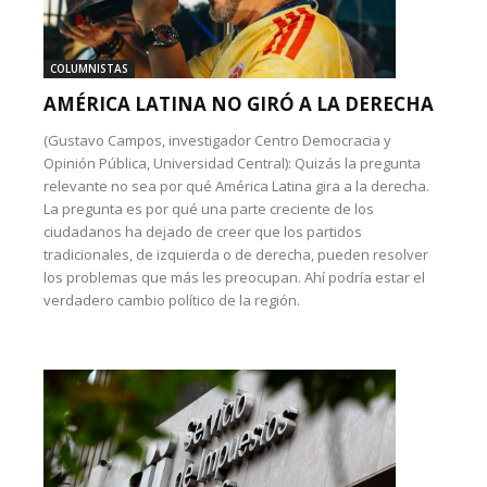
COLUMNISTAS
AMÉRICA LATINA NO GIRÓ A LA DERECHA
(Gustavo Campos, investigador Centro Democracia y
Opinión Pública, Universidad Central): Quizás la pregunta
relevante no sea por qué América Latina gira a la derecha.
La pregunta es por qué una parte creciente de los
ciudadanos ha dejado de creer que los partidos
tradicionales, de izquierda o de derecha, pueden resolver
los problemas que más les preocupan. Ahí podría estar el
verdadero cambio político de la región.