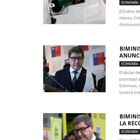
ECONOMÍA
El Índice 
meses. Ent
disminución
BIMINI
ANUNCI
ECONOMÍA
El titular 
prioridad 
Entonces, 
tuviera era
BIMINI
LA REC
ECONOMÍA