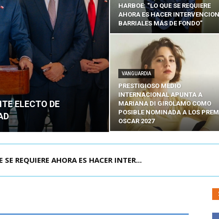
HARBOE: “LO QUE SE REQUIERE
AHORA ES HACER INTERVENCIO
BARRIALES MÁS DE FONDO”
VANGUARDIA
PRESTIGIOSO MEDIO
INTERNACIONAL APUNTA A
NTE ELECTO DE
MARIANA DI GIROLAMO COMO
POSIBLE NOMINADA A LOS PREM
AD
OSCAR 2027
POR IPC: “LA ECONOMÍA SE ESTÁ ENC...