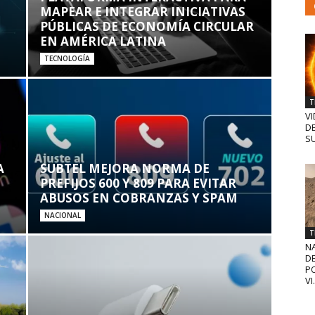
MAPEAR E INTEGRAR INICIATIVAS
PÚBLICAS DE ECONOMÍA CIRCULAR
EN AMÉRICA LATINA
TECNOLOGÍA
T
VI
D
SU
A
SUBTEL MEJORA NORMA DE
PREFIJOS 600 Y 809 PARA EVITAR
ABUSOS EN COBRANZAS Y SPAM
NACIONAL
T
N
D
PO
VI.