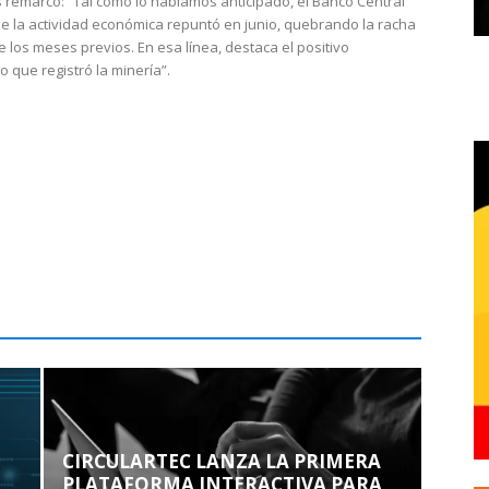
 remarcó: “Tal como lo habíamos anticipado, el Banco Central
e la actividad económica repuntó en junio, quebrando la racha
e los meses previos. En esa línea, destaca el positivo
que registró la minería”.
CIRCULARTEC LANZA LA PRIMERA
PLATAFORMA INTERACTIVA PARA