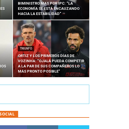
BIMINISTRO MAS POR IPC: “LA
NES
ECONOMÍA SE ESTÁ ENCAUZANDO
HACIA LA ESTABILIDAD”
TRIUNFO
ORTIZ Y LOS PRIMEROS DÍAS DE
VOZINHA: “OJALÁ PUEDA COMPETIR
IOS
A LA PAR DE SUS COMPAÑEROS LO
MÁS PRONTO POSIBLE”
SOCIAL