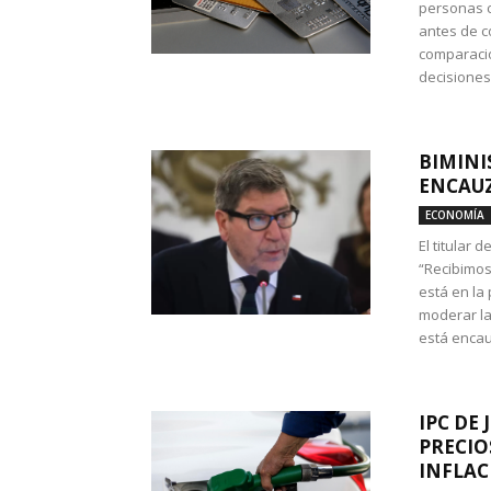
personas c
antes de co
comparació
decisione
BIMINI
ENCAUZ
ECONOMÍA
El titular 
“Recibimos
está en la
moderar la
está encau
IPC DE 
PRECIO
INFLAC