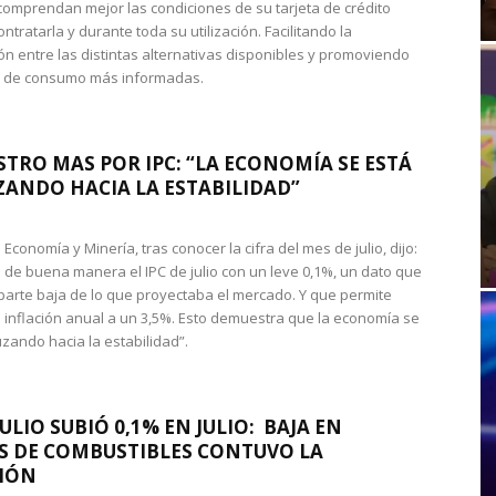
omprendan mejor las condiciones de su tarjeta de crédito
ntratarla y durante toda su utilización. Facilitando la
n entre las distintas alternativas disponibles y promoviendo
s de consumo más informadas.
STRO MAS POR IPC: “LA ECONOMÍA SE ESTÁ
ANDO HACIA LA ESTABILIDAD”
de Economía y Minería, tras conocer la cifra del mes de julio, dijo:
 de buena manera el IPC de julio con un leve 0,1%, un dato que
 parte baja de lo que proyectaba el mercado. Y que permite
 inflación anual a un 3,5%. Esto demuestra que la economía se
zando hacia la estabilidad”.
JULIO SUBIÓ 0,1% EN JULIO: BAJA EN
S DE COMBUSTIBLES CONTUVO LA
IÓN