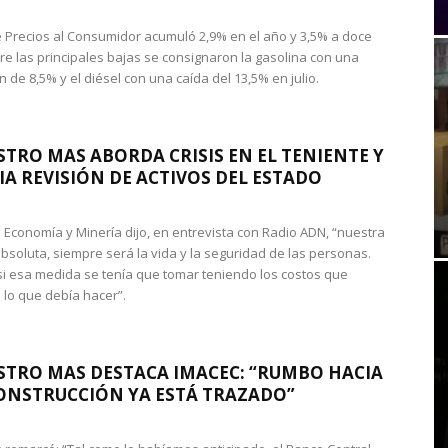
de Precios al Consumidor acumuló 2,9% en el año y 3,5% a doce
re las principales bajas se consignaron la gasolina con una
 de 8,5% y el diésel con una caída del 13,5% en julio.
STRO MAS ABORDA CRISIS EN EL TENIENTE Y
A REVISIÓN DE ACTIVOS DEL ESTADO
de Economía y Minería dijo, en entrevista con Radio ADN, “nuestra
absoluta, siempre será la vida y la seguridad de las personas.
si esa medida se tenía que tomar teniendo los costos que
 lo que debía hacer”.
STRO MAS DESTACA IMACEC: “RUMBO HACIA
ONSTRUCCIÓN YA ESTÁ TRAZADO”