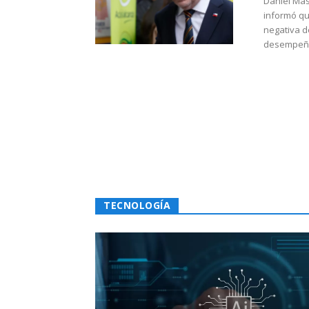
Daniel Mas
informó qu
negativa d
desempeño 
TECNOLOGÍA