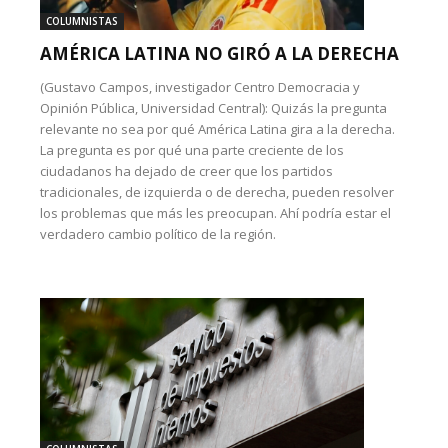
COLUMNISTAS
AMÉRICA LATINA NO GIRÓ A LA DERECHA
(Gustavo Campos, investigador Centro Democracia y
Opinión Pública, Universidad Central): Quizás la pregunta
relevante no sea por qué América Latina gira a la derecha.
La pregunta es por qué una parte creciente de los
ciudadanos ha dejado de creer que los partidos
tradicionales, de izquierda o de derecha, pueden resolver
los problemas que más les preocupan. Ahí podría estar el
verdadero cambio político de la región.