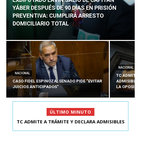
YÁBER DESPUÉS DE 90 DÍAS EN PRISIÓN
PREVENTIVA: CUMPLIRÁ ARRESTO
DOMICILIARIO TOTAL
NACIONAL
NACIONAL
TC ADMITE 
CASO FIDEL ESPINOZA: SENADO PIDE “EVITAR
ADMISIBLES
JUICIOS ANTICIPADOS”
LA OPOSICI
ÚLTIMO MINUTO
TC ADMITE A TRÁMITE Y DECLARA ADMISIBLES
EXDIPUTADO LAVÍN SALIÓ DE CAPITÁN YÁBER
LOS TRES REQU...
DESPUÉS DE 90 ...