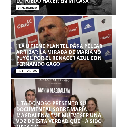
LO PUEDO HACER EN MI CASA’”
VANGUARDIA
“LA U TIENE PLANTEL PARA PELEAR
ARRIBA”: LA MIRADA DE MARIANO
PUYOL POR EL RENACER AZUL CON
FERNANDO GAGO
ENTREVISTAS
LITA DONOSO PRESENTÓ SU
DOCUMENTAL SOBRE MARÍA
MAGDALENA: “ME MUEVE SER UNA
VOZ DE ESTA VERDAD QUE HA SIDO