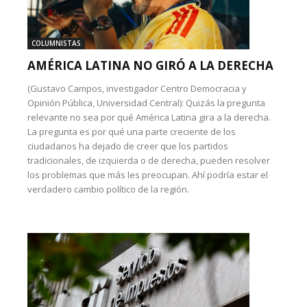
COLUMNISTAS
AMÉRICA LATINA NO GIRÓ A LA DERECHA
(Gustavo Campos, investigador Centro Democracia y
Opinión Pública, Universidad Central): Quizás la pregunta
relevante no sea por qué América Latina gira a la derecha.
La pregunta es por qué una parte creciente de los
ciudadanos ha dejado de creer que los partidos
tradicionales, de izquierda o de derecha, pueden resolver
los problemas que más les preocupan. Ahí podría estar el
verdadero cambio político de la región.