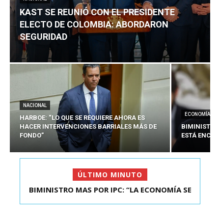
KAST SE REUNIÓ CON EL PRESIDENTE
ELECTO DE COLOMBIA: ABORDARON
SEGURIDAD
NACIONAL
ECONOMÍA
HARBOE: “LO QUE SE REQUIERE AHORA ES
HACER INTERVENCIONES BARRIALES MÁS DE
BIMINISTRO
FONDO”
ESTÁ ENCAU
ÚLTIMO MINUTO
BIMINISTRO MAS POR IPC: “LA ECONOMÍA SE
KAST SE REUNIÓ CON EL PRESIDENTE ELECTO DE
ESTÁ ENC...
COLOMBIA: A...