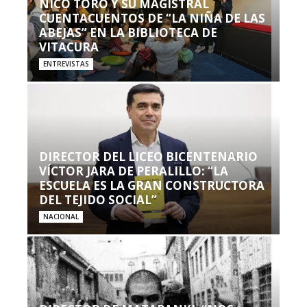
NICO TORO Y SU MAGISTRAL
CUENTACUENTOS DE “LA NIÑA DE LAS
ABEJAS” EN LA BIBLIOTECA DE
VITACURA
ENTREVISTAS
DIRECTOR DEL LICEO BICENTENARIO
VÍCTOR JARA DE PERALILLO: “LA
ESCUELA ES LA GRAN CONSTRUCTORA
DEL TEJIDO SOCIAL”
NACIONAL