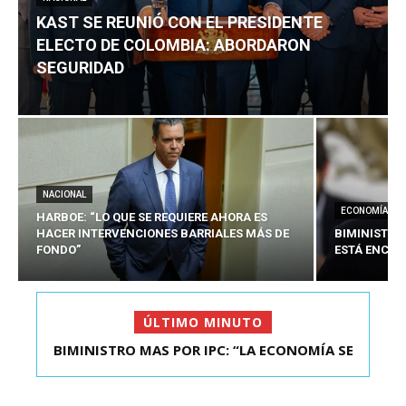
KAST SE REUNIÓ CON EL PRESIDENTE
ELECTO DE COLOMBIA: ABORDARON
SEGURIDAD
NACIONAL
ECONOMÍA
HARBOE: “LO QUE SE REQUIERE AHORA ES
HACER INTERVENCIONES BARRIALES MÁS DE
BIMINISTRO
FONDO”
ESTÁ ENCAU
ÚLTIMO MINUTO
BIMINISTRO MAS POR IPC: “LA ECONOMÍA SE
KAST SE REUNIÓ CON EL PRESIDENTE ELECTO DE
ESTÁ ENC...
COLOMBIA: A...