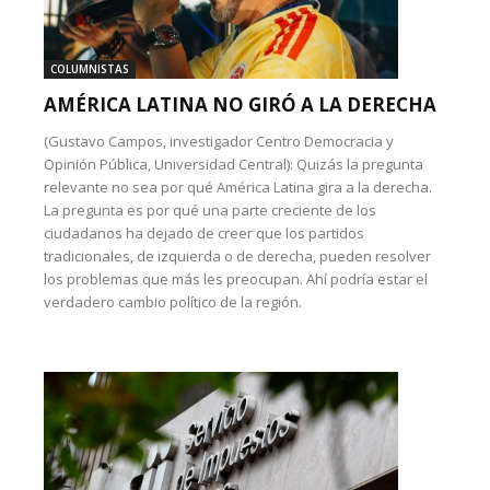
COLUMNISTAS
AMÉRICA LATINA NO GIRÓ A LA DERECHA
(Gustavo Campos, investigador Centro Democracia y
Opinión Pública, Universidad Central): Quizás la pregunta
relevante no sea por qué América Latina gira a la derecha.
La pregunta es por qué una parte creciente de los
ciudadanos ha dejado de creer que los partidos
tradicionales, de izquierda o de derecha, pueden resolver
los problemas que más les preocupan. Ahí podría estar el
verdadero cambio político de la región.