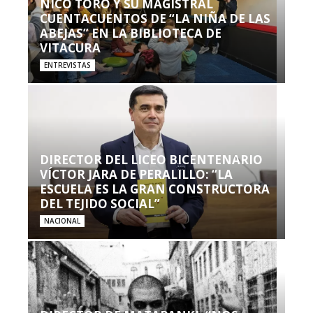
NICO TORO Y SU MAGISTRAL
CUENTACUENTOS DE “LA NIÑA DE LAS
ABEJAS” EN LA BIBLIOTECA DE
VITACURA
ENTREVISTAS
DIRECTOR DEL LICEO BICENTENARIO
VÍCTOR JARA DE PERALILLO: “LA
ESCUELA ES LA GRAN CONSTRUCTORA
DEL TEJIDO SOCIAL”
NACIONAL