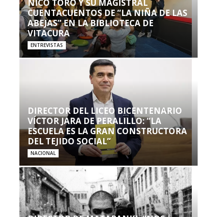
NICO TORO Y SU MAGISTRAL
CUENTACUENTOS DE “LA NIÑA DE LAS
ABEJAS” EN LA BIBLIOTECA DE
VITACURA
ENTREVISTAS
DIRECTOR DEL LICEO BICENTENARIO
VÍCTOR JARA DE PERALILLO: “LA
ESCUELA ES LA GRAN CONSTRUCTORA
DEL TEJIDO SOCIAL”
NACIONAL