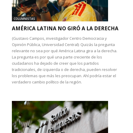
COLUMNISTAS
AMÉRICA LATINA NO GIRÓ A LA DERECHA
(Gustavo Campos, investigador Centro Democracia y
Opinión Pública, Universidad Central): Quizás la pregunta
relevante no sea por qué América Latina gira a la derecha.
La pregunta es por qué una parte creciente de los
ciudadanos ha dejado de creer que los partidos
tradicionales, de izquierda o de derecha, pueden resolver
los problemas que más les preocupan. Ahí podría estar el
verdadero cambio político de la región.