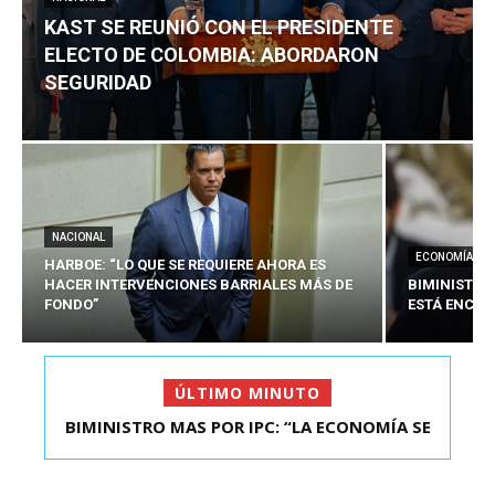
KAST SE REUNIÓ CON EL PRESIDENTE
ELECTO DE COLOMBIA: ABORDARON
SEGURIDAD
NACIONAL
ECONOMÍA
HARBOE: “LO QUE SE REQUIERE AHORA ES
HACER INTERVENCIONES BARRIALES MÁS DE
BIMINISTRO
FONDO”
ESTÁ ENCAU
ÚLTIMO MINUTO
BIMINISTRO MAS POR IPC: “LA ECONOMÍA SE
KAST SE REUNIÓ CON EL PRESIDENTE ELECTO DE
ESTÁ ENC...
COLOMBIA: A...