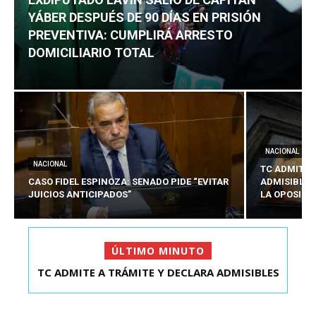
YÁBER DESPUÉS DE 90 DÍAS EN PRISIÓN
PREVENTIVA: CUMPLIRÁ ARRESTO
DOMICILIARIO TOTAL
NACIONAL
NACIONAL
TC ADMITE 
CASO FIDEL ESPINOZA: SENADO PIDE “EVITAR
ADMISIBLES
JUICIOS ANTICIPADOS”
LA OPOSICI
ÚLTIMO MINUTO
TC ADMITE A TRÁMITE Y DECLARA ADMISIBLES
EXDIPUTADO LAVÍN SALIÓ DE CAPITÁN YÁBER
LOS TRES REQU...
DESPUÉS DE 90 ...