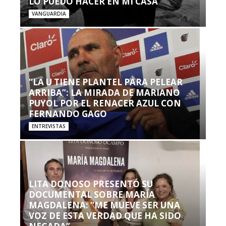
LO PUEDO HACER EN MI CASA’”
VANGUARDIA
“LA U TIENE PLANTEL PARA PELEAR
ARRIBA”: LA MIRADA DE MARIANO
PUYOL POR EL RENACER AZUL CON
FERNANDO GAGO
ENTREVISTAS
LITA DONOSO PRESENTÓ SU
DOCUMENTAL SOBRE MARÍA
MAGDALENA: “ME MUEVE SER UNA
VOZ DE ESTA VERDAD QUE HA SIDO