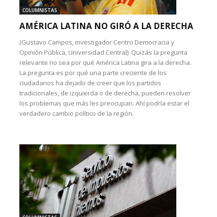
COLUMNISTAS
AMÉRICA LATINA NO GIRÓ A LA DERECHA
(Gustavo Campos, investigador Centro Democracia y
Opinión Pública, Universidad Central): Quizás la pregunta
relevante no sea por qué América Latina gira a la derecha.
La pregunta es por qué una parte creciente de los
ciudadanos ha dejado de creer que los partidos
tradicionales, de izquierda o de derecha, pueden resolver
los problemas que más les preocupan. Ahí podría estar el
verdadero cambio político de la región.