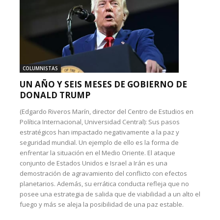
COLUMNISTAS
UN AÑO Y SEIS MESES DE GOBIERNO DE
DONALD TRUMP
(Edgardo Riveros Marín, director del Centro de Estudios en
Política Internacional, Universidad Central): Sus pasos
estratégicos han impactado negativamente a la paz y
seguridad mundial. Un ejemplo de ello es la forma de
enfrentar la situación en el Medio Oriente. El ataque
conjunto de Estados Unidos e Israel a Irán es una
demostración de agravamiento del conflicto con efectos
planetarios. Además, su errática conducta refleja que no
posee una estrategia de salida que de viabilidad a un alto el
fuego y más se aleja la posibilidad de una paz estable.