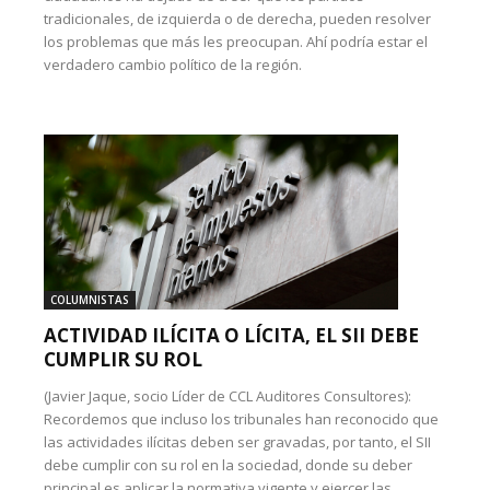
tradicionales, de izquierda o de derecha, pueden resolver
los problemas que más les preocupan. Ahí podría estar el
verdadero cambio político de la región.
COLUMNISTAS
ACTIVIDAD ILÍCITA O LÍCITA, EL SII DEBE
CUMPLIR SU ROL
(Javier Jaque, socio Líder de CCL Auditores Consultores):
Recordemos que incluso los tribunales han reconocido que
las actividades ilícitas deben ser gravadas, por tanto, el SII
debe cumplir con su rol en la sociedad, donde su deber
principal es aplicar la normativa vigente y ejercer las