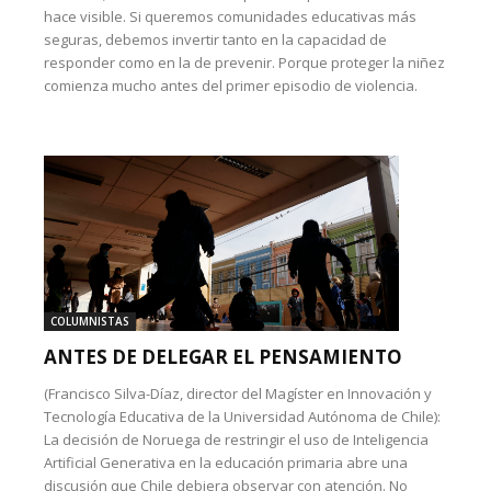
hace visible. Si queremos comunidades educativas más
seguras, debemos invertir tanto en la capacidad de
responder como en la de prevenir. Porque proteger la niñez
comienza mucho antes del primer episodio de violencia.
COLUMNISTAS
ANTES DE DELEGAR EL PENSAMIENTO
(Francisco Silva-Díaz, director del Magíster en Innovación y
Tecnología Educativa de la Universidad Autónoma de Chile):
La decisión de Noruega de restringir el uso de Inteligencia
Artificial Generativa en la educación primaria abre una
discusión que Chile debiera observar con atención. No