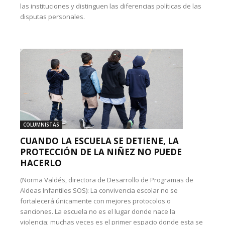
las instituciones y distinguen las diferencias políticas de las
disputas personales.
COLUMNISTAS
CUANDO LA ESCUELA SE DETIENE, LA
PROTECCIÓN DE LA NIÑEZ NO PUEDE
HACERLO
(Norma Valdés, directora de Desarrollo de Programas de
Aldeas Infantiles SOS): La convivencia escolar no se
fortalecerá únicamente con mejores protocolos o
sanciones. La escuela no es el lugar donde nace la
violencia; muchas veces es el primer espacio donde esta se