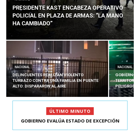
PRESIDENTE KAST ENCABEZA OPERATIVO
POLICIAL EN PLAZA DE ARMAS: “LA MANO
HA CAMBIADO”
NACIONAL
NACIONAL
DELINCUENTES REALIZAN VIOLENTO
GOBIERNO E
TURBAZO CONTRA UNA FAMILIA EN PUENTE
TERRITORIA
ALTO: DISPARARON AL AIRE
PELIGROSO
ÚLTIMO MINUTO
PRESIDENTE KAST ENCABEZA OPERATIVO
POLICIAL EN PLAZA D...