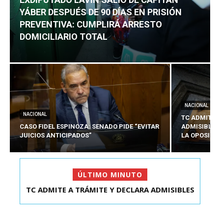
YÁBER DESPUÉS DE 90 DÍAS EN PRISIÓN
PREVENTIVA: CUMPLIRÁ ARRESTO
DOMICILIARIO TOTAL
NACIONAL
NACIONAL
TC ADMITE 
CASO FIDEL ESPINOZA: SENADO PIDE “EVITAR
ADMISIBLES
JUICIOS ANTICIPADOS”
LA OPOSICI
ÚLTIMO MINUTO
TC ADMITE A TRÁMITE Y DECLARA ADMISIBLES
LOS TRES REQU...