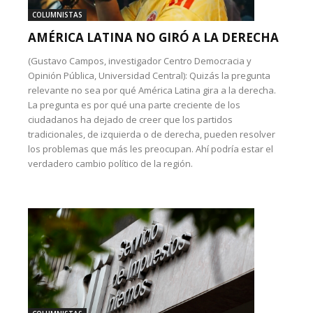
COLUMNISTAS
AMÉRICA LATINA NO GIRÓ A LA DERECHA
(Gustavo Campos, investigador Centro Democracia y
Opinión Pública, Universidad Central): Quizás la pregunta
relevante no sea por qué América Latina gira a la derecha.
La pregunta es por qué una parte creciente de los
ciudadanos ha dejado de creer que los partidos
tradicionales, de izquierda o de derecha, pueden resolver
los problemas que más les preocupan. Ahí podría estar el
verdadero cambio político de la región.