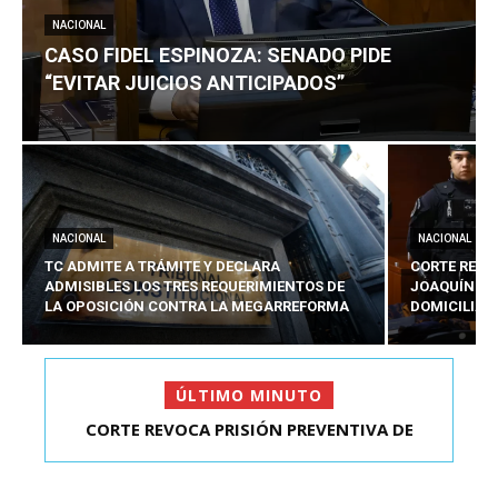
NACIONAL
CASO FIDEL ESPINOZA: SENADO PIDE
“EVITAR JUICIOS ANTICIPADOS”
NACIONAL
NACIONAL
TC ADMITE A TRÁMITE Y DECLARA
CORTE REVO
ADMISIBLES LOS TRES REQUERIMIENTOS DE
JOAQUÍN LA
LA OPOSICIÓN CONTRA LA MEGARREFORMA
DOMICILIAR
ÚLTIMO MINUTO
CORTE REVOCA PRISIÓN PREVENTIVA DE
CASO FIDEL ESPINOZA: SENADO PIDE “EVITAR
JOAQUÍN LAVÍN LEÓN:...
JUICIOS ANTIC...