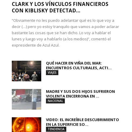
CLARK Y LOS VÍNCULOS FINANCIEROS
CON KIBLISKY DETECTAD...
“Obviamente no les puedo adelantar qué es lo que voy a
decir (…) pero yo estoy tranquilo que vamos a poder aclarar
bastante las cosas que se han dicho. Lo voy a hablar el
lunes y luego voy a hablarlo (a los medios)”, comentó el
expresidente de Azul Azul.
QUÉ HACER EN VIÑA DEL MAR:
ENCUENTROS CULTURALES, ACTI...
VIAJES
MADRE Y SUS DOS HIJOS SUFRIERON
VIOLENTA ENCERRONA EN ...
NACIONAL
VIDEO: EL INCREÍBLE DESCUBRIMIENTO
EN LA SUPERFICIE SO...
TENDENCIA