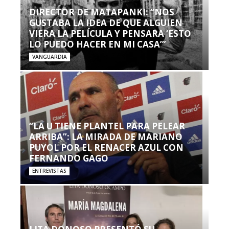
DIRECTOR DE MATAPANKI: “NOS
GUSTABA LA IDEA DE QUE ALGUIEN
VIERA LA PELÍCULA Y PENSARA ‘ESTO
LO PUEDO HACER EN MI CASA’”
VANGUARDIA
“LA U TIENE PLANTEL PARA PELEAR
ARRIBA”: LA MIRADA DE MARIANO
PUYOL POR EL RENACER AZUL CON
FERNANDO GAGO
ENTREVISTAS