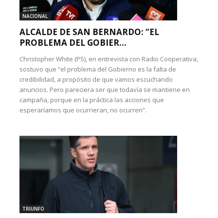
NACIONAL
ALCALDE DE SAN BERNARDO: “EL
PROBLEMA DEL GOBIER...
Christopher White (PS), en entrevista con Radio Cooperativa,
sostuvo que “el problema del Gobierno es la falta de
credibilidad, a propósito de que vamos escuchando
anuncios. Pero pareciera ser que todavía se mantiene en
campaña, porque en la práctica las acciones que
esperaríamos que ocurrieran, no ocurren”.
TRIUNFO