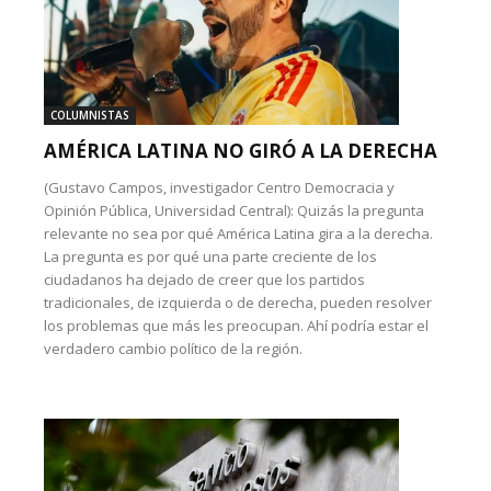
COLUMNISTAS
AMÉRICA LATINA NO GIRÓ A LA DERECHA
(Gustavo Campos, investigador Centro Democracia y
Opinión Pública, Universidad Central): Quizás la pregunta
relevante no sea por qué América Latina gira a la derecha.
La pregunta es por qué una parte creciente de los
ciudadanos ha dejado de creer que los partidos
tradicionales, de izquierda o de derecha, pueden resolver
los problemas que más les preocupan. Ahí podría estar el
verdadero cambio político de la región.