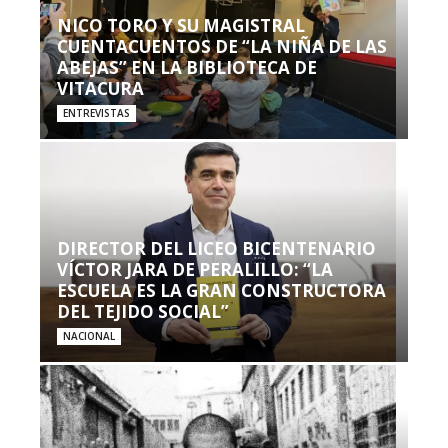
NICO TORO Y SU MAGISTRAL
CUENTACUENTOS DE “LA NIÑA DE LAS
ABEJAS” EN LA BIBLIOTECA DE
VITACURA
ENTREVISTAS
DIRECTOR DEL LICEO BICENTENARIO
VÍCTOR JARA DE PERALILLO: “LA
ESCUELA ES LA GRAN CONSTRUCTORA
DEL TEJIDO SOCIAL”
NACIONAL