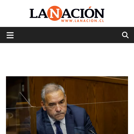
La
Nación