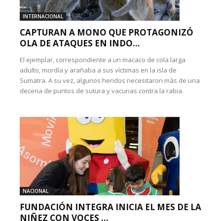
INTERNACIONAL
CAPTURAN A MONO QUE PROTAGONIZÓ
OLA DE ATAQUES EN INDO...
El ejemplar, correspondiente a un macaco de cola larga
adulto, mordía y arañaba a sus víctimas en la isla de
Sumatra. A su vez, algunos heridos necesitaron más de una
decena de puntos de sutura y vacunas contra la rabia.
NACIONAL
FUNDACIÓN INTEGRA INICIA EL MES DE LA
NIÑEZ CON VOCES ...