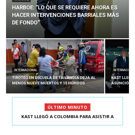
HARBOE: “LO QUE SE REQUIERE AHORA ES
HACER INTERVENCIONES BARRIALES MÁS
DE FONDO”
INTERNACIONAL
INTERNACIONA
TIROTEO EN ESCUELA DE TAILANDIA DEJA AL
KAST LLEGÓ
MENOS NUEVE MUERTOS Y 15 HERIDOS
ASUNCIÓN D
ÚLTIMO MINUTO
KAST LLEGÓ A COLOMBIA PARA ASISTIR A
ASUNCIÓN DE ABELA...