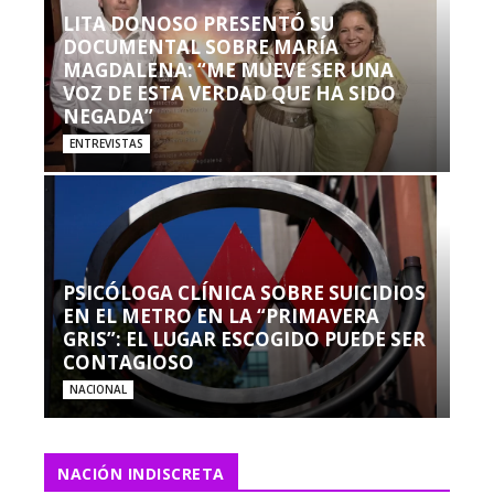
LITA DONOSO PRESENTÓ SU
DOCUMENTAL SOBRE MARÍA
MAGDALENA: “ME MUEVE SER UNA
VOZ DE ESTA VERDAD QUE HA SIDO
NEGADA”
ENTREVISTAS
PSICÓLOGA CLÍNICA SOBRE SUICIDIOS
EN EL METRO EN LA “PRIMAVERA
GRIS”: EL LUGAR ESCOGIDO PUEDE SER
CONTAGIOSO
NACIONAL
NACIÓN INDISCRETA