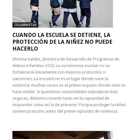
COLUMNISTAS
CUANDO LA ESCUELA SE DETIENE, LA
PROTECCIÓN DE LA NIÑEZ NO PUEDE
HACERLO
(Norma Valdés, directora de Desarrollo de Programas de
Aldeas Infantiles SOS): La convivencia escolar no se
fortalecerá únicamente con mejores protocolos o
sanciones. La escuela no es el lugar donde nace la
violencia; muchas veces es el primer espacio donde esta se
hace visible. Si queremos comunidades educativas más
seguras, debemos invertir tanto en la capacidad de
responder como en la de prevenir. Porque proteger la niñez
comienza mucho antes del primer episodio de violencia.