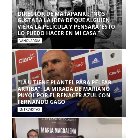
DIRECTOR DE MATAPANKI: “NOS
GUSTABA LA IDEA DE QUE ALGUIEN
VIERA LA PELÍCULA Y PENSARA ‘ESTO
LO PUEDO HACER EN MI CASA’”
VANGUARDIA
“LA U TIENE PLANTEL PARA PELEAR
ARRIBA”: LA MIRADA DE MARIANO
PUYOL POR EL RENACER AZUL CON
FERNANDO GAGO
ENTREVISTAS