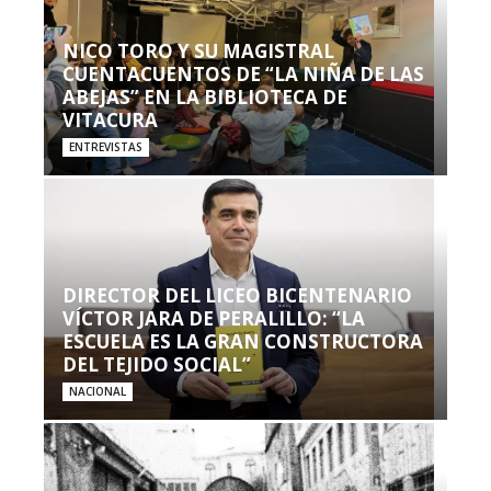
NICO TORO Y SU MAGISTRAL
CUENTACUENTOS DE “LA NIÑA DE LAS
ABEJAS” EN LA BIBLIOTECA DE
VITACURA
ENTREVISTAS
DIRECTOR DEL LICEO BICENTENARIO
VÍCTOR JARA DE PERALILLO: “LA
ESCUELA ES LA GRAN CONSTRUCTORA
DEL TEJIDO SOCIAL”
NACIONAL