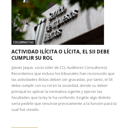
COLUMNISTAS
ACTIVIDAD ILÍCITA O LÍCITA, EL SII DEBE
CUMPLIR SU ROL
(Javier Jaque, socio Líder de CCL Auditores Consultores):
Recordemos que incluso los tribunales han reconocido que
las actividades ilícitas deben ser gravadas, por tanto, el SII
debe cumplir con su rol en la sociedad, donde su deber
principal es aplicar la normativa vigente y ejercer las
facultades que la ley le ha conferido. Exigirle algo distinto
sería pedirle que renuncie precisamente a la función para la
cual fue creado.