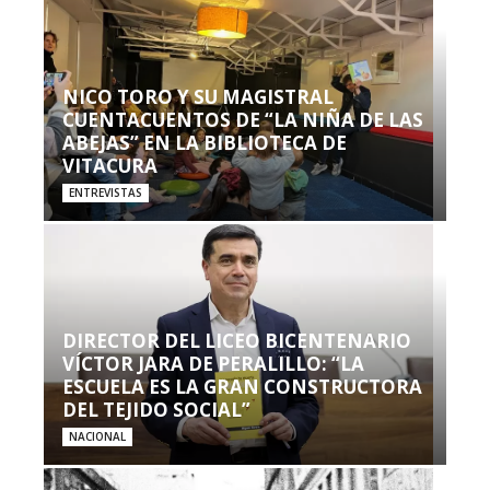
NICO TORO Y SU MAGISTRAL
CUENTACUENTOS DE “LA NIÑA DE LAS
ABEJAS” EN LA BIBLIOTECA DE
VITACURA
ENTREVISTAS
DIRECTOR DEL LICEO BICENTENARIO
VÍCTOR JARA DE PERALILLO: “LA
ESCUELA ES LA GRAN CONSTRUCTORA
DEL TEJIDO SOCIAL”
NACIONAL