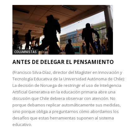
COLUMNISTAS
ANTES DE DELEGAR EL PENSAMIENTO
(Francisco Silva-Díaz, director del Magíster en Innovación y
Tecnología Educativa de la Universidad Autónoma de Chile):
La decisión de Noruega de restringir el uso de Inteligencia
Artificial Generativa en la educación primaria abre una
discusión que Chile debiera observar con atención. No
porque debamos replicar automáticamente sus medidas,
sino porque obliga a preguntarnos cómo abordamos los
desafíos que estas herramientas suponen al sistema
educativo.