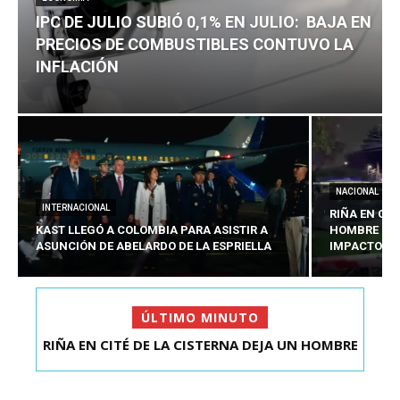
IPC DE JULIO SUBIÓ 0,1% EN JULIO: BAJA EN
PRECIOS DE COMBUSTIBLES CONTUVO LA
INFLACIÓN
NACIONAL
INTERNACIONAL
RIÑA EN CIT
KAST LLEGÓ A COLOMBIA PARA ASISTIR A
HOMBRE CO
ASUNCIÓN DE ABELARDO DE LA ESPRIELLA
IMPACTOS D
ÚLTIMO MINUTO
RIÑA EN CITÉ DE LA CISTERNA DEJA UN HOMBRE
IPC DE JULIO SUBIÓ 0,1% EN JULIO: BAJA EN
COLOMBIANO ...
PRECIOS DE ...