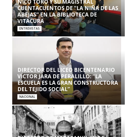
NICO TORO Y SU MAGISTRAL
CUENTACUENTOS DE “LA NIÑA DE LAS
ABEJAS” EN LA BIBLIOTECA DE
VITACURA
ENTREVISTAS
DIRECTOR DEL LICEO BICENTENARIO
VÍCTOR JARA DE PERALILLO: “LA
ESCUELA ES LA GRAN CONSTRUCTORA
DEL TEJIDO SOCIAL”
NACIONAL