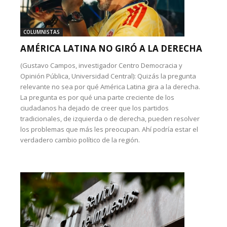
COLUMNISTAS
AMÉRICA LATINA NO GIRÓ A LA DERECHA
(Gustavo Campos, investigador Centro Democracia y
Opinión Pública, Universidad Central): Quizás la pregunta
relevante no sea por qué América Latina gira a la derecha.
La pregunta es por qué una parte creciente de los
ciudadanos ha dejado de creer que los partidos
tradicionales, de izquierda o de derecha, pueden resolver
los problemas que más les preocupan. Ahí podría estar el
verdadero cambio político de la región.