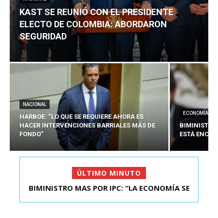
KAST SE REUNIÓ CON EL PRESIDENTE
ELECTO DE COLOMBIA: ABORDARON
SEGURIDAD
NACIONAL
ECONOMÍA
HARBOE: “LO QUE SE REQUIERE AHORA ES
HACER INTERVENCIONES BARRIALES MÁS DE
BIMINISTRO
FONDO”
ESTÁ ENCAU
ÚLTIMO MINUTO
BIMINISTRO MAS POR IPC: “LA ECONOMÍA SE
KAST SE REUNIÓ CON EL PRESIDENTE ELECTO DE
ESTÁ ENC...
COLOMBIA: A...