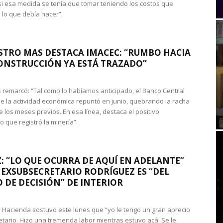
si esa medida se tenía que tomar teniendo los costos que
 lo que debía hacer”.
STRO MAS DESTACA IMACEC: “RUMBO HACIA
ONSTRUCCIÓN YA ESTÁ TRAZADO”
 remarcó: “Tal como lo habíamos anticipado, el Banco Central
e la actividad económica repuntó en junio, quebrando la racha
e los meses previos. En esa línea, destaca el positivo
que registró la minería”.
: “LO QUE OCURRA DE AQUÍ EN ADELANTE”
 EXSUBSECRETARIO RODRÍGUEZ ES “DEL
 DE DECISIÓN” DE INTERIOR
 de Hacienda sostuvo este lunes que “yo le tengo un gran aprecio
etario. Hizo una tremenda labor mientras estuvo acá. Se le