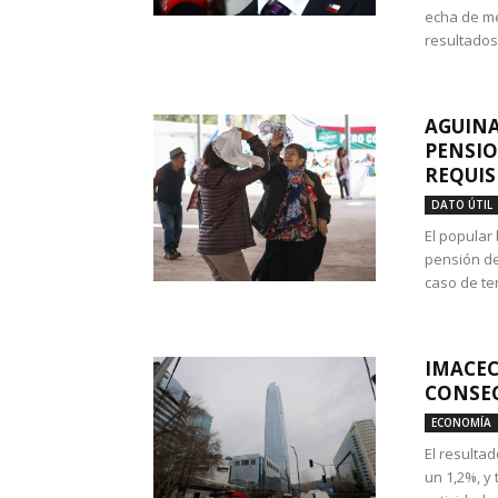
echa de me
resultados
AGUINA
PENSIO
REQUIS
DATO ÚTIL
El popular
pensión de
caso de te
IMACEC
CONSEC
ECONOMÍA
El resulta
un 1,2%, y