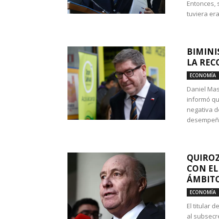
Entonces, 
tuviera era
BIMINI
LA REC
ECONOMÍA
Daniel Mas
informó qu
negativa d
desempeño 
QUIROZ
CON EL
ÁMBITO
ECONOMÍA
El titular
al subsecr