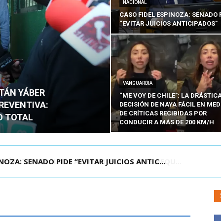
NACIONAL
CASO FIDEL ESPINOZA: SENADO 
“EVITAR JUICIOS ANTICIPADOS”
VANGUARDIA
ITÁN YÁBER
“ME VOY DE CHILE”: LA DRÁSTIC
PREVENTIVA:
DECISIÓN DE NAYA FÁCIL EN MED
DE CRÍTICAS RECIBIDAS POR
O TOTAL
CONDUCIR A MÁS DE 200 KM/H
ÁMITE Y DECLARA ADMISIBLES LOS TRES REQU...