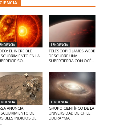
CIENCIA
ENDENCIA
TENDENCIA
DEO: EL INCREÍBLE
TELESCOPIO JAMES WEBB
ESCUBRIMIENTO EN LA
DESCUBRE UNA
PERFICIE SO...
SUPERTIERRA CON OCÉ...
ENDENCIA
TENDENCIA
ASA ANUNCIA
GRUPO CIENTÍFICO DE LA
ESCUBRIMIENTO DE
UNIVERSIDAD DE CHILE
SIBLES INDICIOS DE
LIDERA “MA...
..