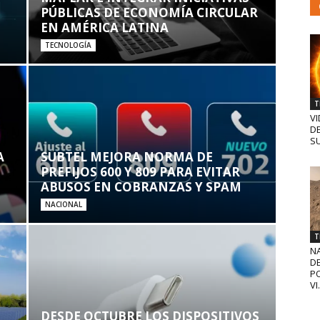
PÚBLICAS DE ECONOMÍA CIRCULAR
EN AMÉRICA LATINA
TECNOLOGÍA
T
VI
D
SU
A
SUBTEL MEJORA NORMA DE
PREFIJOS 600 Y 809 PARA EVITAR
ABUSOS EN COBRANZAS Y SPAM
NACIONAL
T
N
D
PO
VI.
DESDE OCTUBRE LOS DISPOSITIVOS