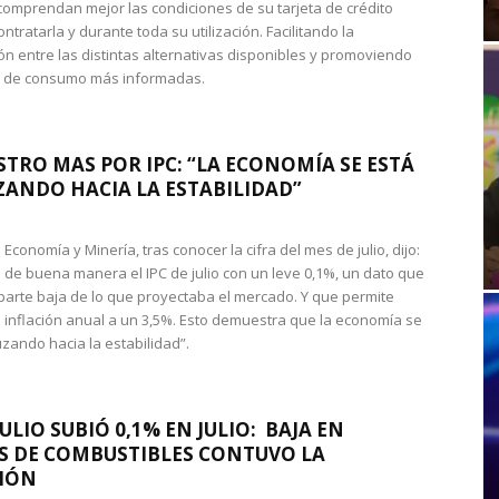
omprendan mejor las condiciones de su tarjeta de crédito
ntratarla y durante toda su utilización. Facilitando la
n entre las distintas alternativas disponibles y promoviendo
s de consumo más informadas.
STRO MAS POR IPC: “LA ECONOMÍA SE ESTÁ
ANDO HACIA LA ESTABILIDAD”
de Economía y Minería, tras conocer la cifra del mes de julio, dijo:
 de buena manera el IPC de julio con un leve 0,1%, un dato que
 parte baja de lo que proyectaba el mercado. Y que permite
 inflación anual a un 3,5%. Esto demuestra que la economía se
zando hacia la estabilidad”.
JULIO SUBIÓ 0,1% EN JULIO: BAJA EN
S DE COMBUSTIBLES CONTUVO LA
IÓN