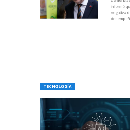
Daniel Mas
informó qu
negativa d
desempeño 
TECNOLOGÍA