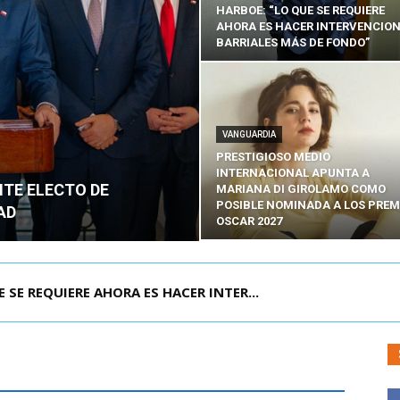
HARBOE: “LO QUE SE REQUIERE
AHORA ES HACER INTERVENCIO
BARRIALES MÁS DE FONDO”
VANGUARDIA
PRESTIGIOSO MEDIO
INTERNACIONAL APUNTA A
NTE ELECTO DE
MARIANA DI GIROLAMO COMO
POSIBLE NOMINADA A LOS PREM
AD
OSCAR 2027
POR IPC: “LA ECONOMÍA SE ESTÁ ENC...