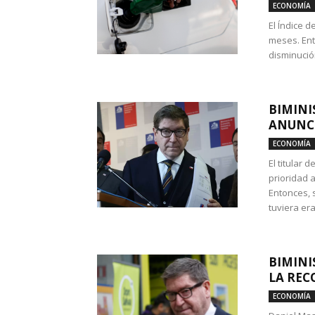
ECONOMÍA
El Índice 
meses. Ent
disminución
BIMINI
ANUNCI
ECONOMÍA
El titular 
prioridad 
Entonces, 
tuviera era
BIMINI
LA REC
ECONOMÍA