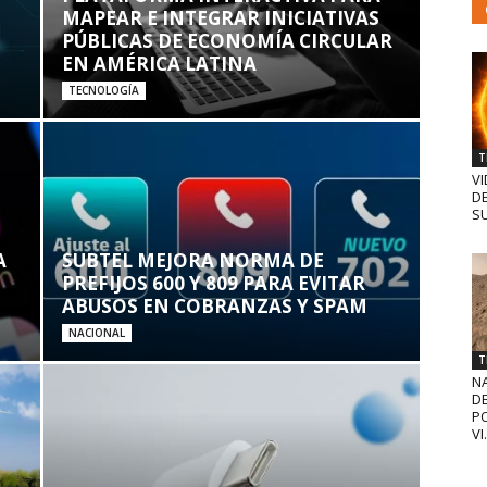
MAPEAR E INTEGRAR INICIATIVAS
PÚBLICAS DE ECONOMÍA CIRCULAR
EN AMÉRICA LATINA
TECNOLOGÍA
T
VI
D
SU
A
SUBTEL MEJORA NORMA DE
PREFIJOS 600 Y 809 PARA EVITAR
ABUSOS EN COBRANZAS Y SPAM
NACIONAL
T
N
D
PO
VI.