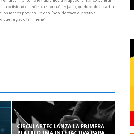
 remarcó: “Tal como lo habíamos anticipado, el Banco Central
e la actividad económica repuntó en junio, quebrando la racha
e los meses previos. En esa línea, destaca el positivo
que registró la minería”.
CIRCULARTEC LANZA LA PRIMERA
PLATAFORMA INTERACTIVA PARA