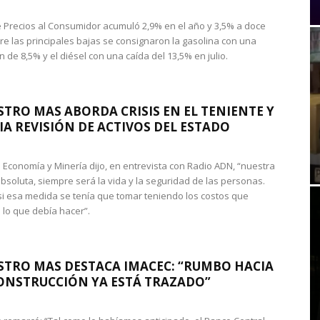
de Precios al Consumidor acumuló 2,9% en el año y 3,5% a doce
re las principales bajas se consignaron la gasolina con una
 de 8,5% y el diésel con una caída del 13,5% en julio.
STRO MAS ABORDA CRISIS EN EL TENIENTE Y
A REVISIÓN DE ACTIVOS DEL ESTADO
de Economía y Minería dijo, en entrevista con Radio ADN, “nuestra
absoluta, siempre será la vida y la seguridad de las personas.
si esa medida se tenía que tomar teniendo los costos que
 lo que debía hacer”.
STRO MAS DESTACA IMACEC: “RUMBO HACIA
ONSTRUCCIÓN YA ESTÁ TRAZADO”