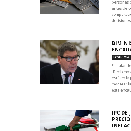
personas c
antes de co
comparació
decisione
BIMINI
ENCAUZ
ECONOMÍA
El titular 
“Recibimos
está en la
moderar la
está encau
IPC DE 
PRECIO
INFLAC