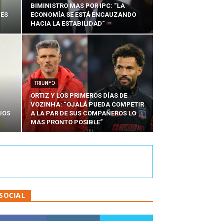
BIMINISTRO MAS POR IPC: “LA
NES
ECONOMÍA SE ESTÁ ENCAUZANDO
HACIA LA ESTABILIDAD”
TRIUNFO
ORTIZ Y LOS PRIMEROS DÍAS DE
VOZINHA: “OJALÁ PUEDA COMPETIR
IOS
A LA PAR DE SUS COMPAÑEROS LO
MÁS PRONTO POSIBLE”
SOCIAL