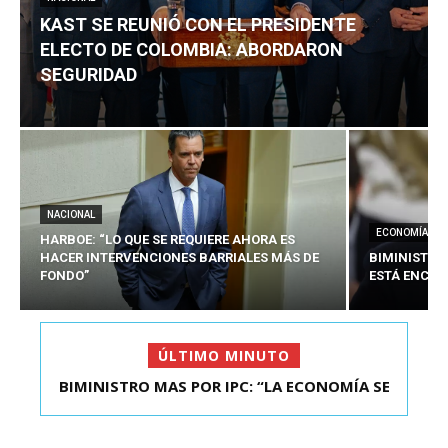
KAST SE REUNIÓ CON EL PRESIDENTE
ELECTO DE COLOMBIA: ABORDARON
SEGURIDAD
NACIONAL
ECONOMÍA
HARBOE: “LO QUE SE REQUIERE AHORA ES
HACER INTERVENCIONES BARRIALES MÁS DE
BIMINISTRO
FONDO”
ESTÁ ENCAU
ÚLTIMO MINUTO
BIMINISTRO MAS POR IPC: “LA ECONOMÍA SE
ESTÁ ENC...