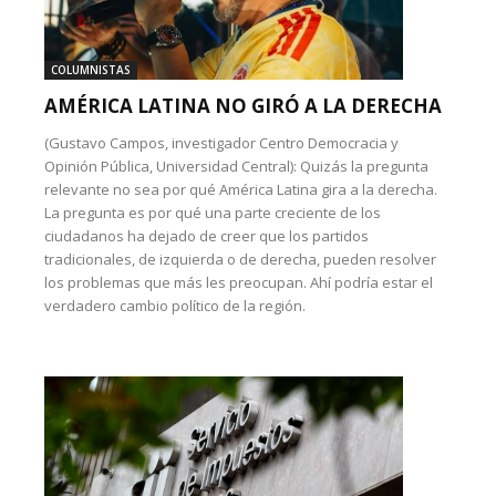
COLUMNISTAS
AMÉRICA LATINA NO GIRÓ A LA DERECHA
(Gustavo Campos, investigador Centro Democracia y
Opinión Pública, Universidad Central): Quizás la pregunta
relevante no sea por qué América Latina gira a la derecha.
La pregunta es por qué una parte creciente de los
ciudadanos ha dejado de creer que los partidos
tradicionales, de izquierda o de derecha, pueden resolver
los problemas que más les preocupan. Ahí podría estar el
verdadero cambio político de la región.