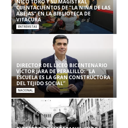
NICO TORO Y SU MAGISTRAL
CUENTACUENTOS DE “LA NIÑA DE LAS
ABEJAS” EN LA BIBLIOTECA DE
VITACURA
ENTREVISTAS
DIRECTOR DEL LICEO BICENTENARIO
VÍCTOR JARA DE PERALILLO: “LA
ESCUELA ES LA GRAN CONSTRUCTORA
DEL TEJIDO SOCIAL”
NACIONAL