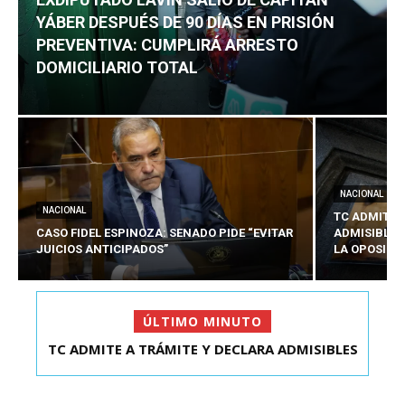
YÁBER DESPUÉS DE 90 DÍAS EN PRISIÓN
PREVENTIVA: CUMPLIRÁ ARRESTO
DOMICILIARIO TOTAL
NACIONAL
NACIONAL
TC ADMITE 
CASO FIDEL ESPINOZA: SENADO PIDE “EVITAR
ADMISIBLES
JUICIOS ANTICIPADOS”
LA OPOSICI
ÚLTIMO MINUTO
TC ADMITE A TRÁMITE Y DECLARA ADMISIBLES
EXDIPUTADO LAVÍN SALIÓ DE CAPITÁN YÁBER
LOS TRES REQU...
DESPUÉS DE 90 ...