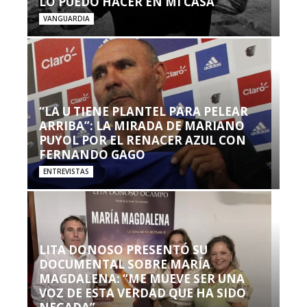
LO PUEDO HACER EN MI CASA’”
VANGUARDIA
“LA U TIENE PLANTEL PARA PELEAR
ARRIBA”: LA MIRADA DE MARIANO
PUYOL POR EL RENACER AZUL CON
FERNANDO GAGO
ENTREVISTAS
LITA DONOSO PRESENTÓ SU
DOCUMENTAL SOBRE MARÍA
MAGDALENA: “ME MUEVE SER UNA
VOZ DE ESTA VERDAD QUE HA SIDO