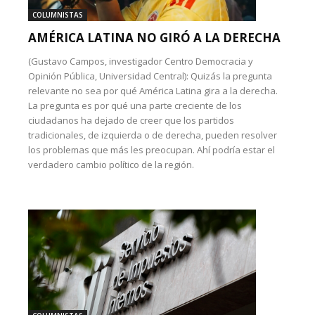
COLUMNISTAS
AMÉRICA LATINA NO GIRÓ A LA DERECHA
(Gustavo Campos, investigador Centro Democracia y
Opinión Pública, Universidad Central): Quizás la pregunta
relevante no sea por qué América Latina gira a la derecha.
La pregunta es por qué una parte creciente de los
ciudadanos ha dejado de creer que los partidos
tradicionales, de izquierda o de derecha, pueden resolver
los problemas que más les preocupan. Ahí podría estar el
verdadero cambio político de la región.