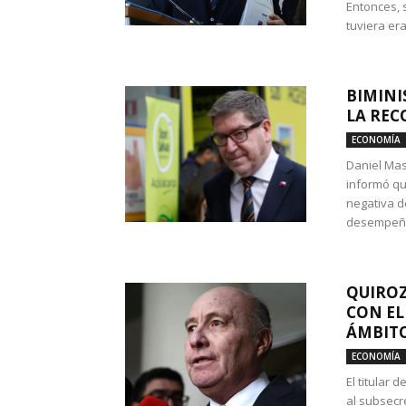
Entonces, 
tuviera era
BIMINI
LA REC
ECONOMÍA
Daniel Mas
informó qu
negativa d
desempeño 
QUIROZ
CON EL
ÁMBITO
ECONOMÍA
El titular
al subsecr