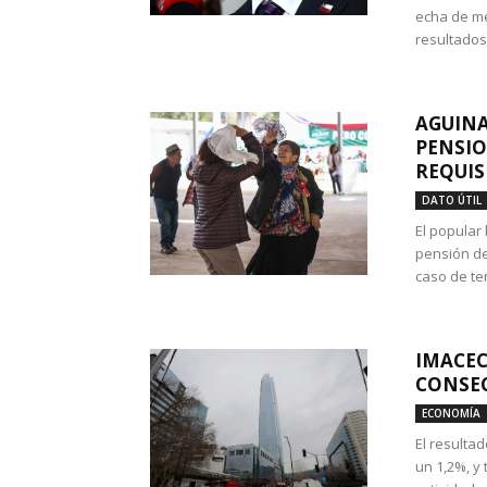
echa de me
resultados
AGUINA
PENSIO
REQUIS
DATO ÚTIL
El popular
pensión de
caso de te
IMACEC
CONSEC
ECONOMÍA
El resulta
un 1,2%, y