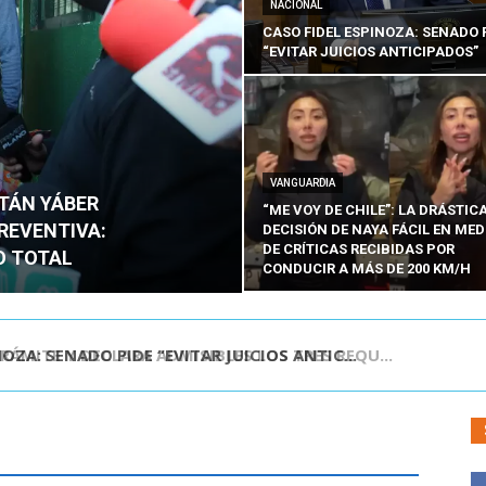
NACIONAL
CASO FIDEL ESPINOZA: SENADO 
“EVITAR JUICIOS ANTICIPADOS”
VANGUARDIA
ITÁN YÁBER
“ME VOY DE CHILE”: LA DRÁSTIC
PREVENTIVA:
DECISIÓN DE NAYA FÁCIL EN MED
DE CRÍTICAS RECIBIDAS POR
O TOTAL
CONDUCIR A MÁS DE 200 KM/H
ÁMITE Y DECLARA ADMISIBLES LOS TRES REQU...