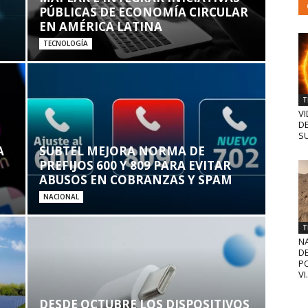
PÚBLICAS DE ECONOMÍA CIRCULAR
EN AMÉRICA LATINA
TECNOLOGÍA
T
VI
D
SU
A
SUBTEL MEJORA NORMA DE
PREFIJOS 600 Y 809 PARA EVITAR
ABUSOS EN COBRANZAS Y SPAM
NACIONAL
T
N
D
PO
VI.
DESDE OCTUBRE LOS DISPOSITIVOS