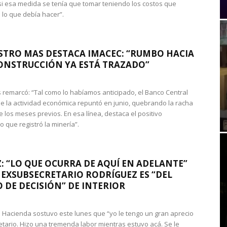
si esa medida se tenía que tomar teniendo los costos que
 lo que debía hacer”.
STRO MAS DESTACA IMACEC: “RUMBO HACIA
ONSTRUCCIÓN YA ESTÁ TRAZADO”
 remarcó: “Tal como lo habíamos anticipado, el Banco Central
e la actividad económica repuntó en junio, quebrando la racha
e los meses previos. En esa línea, destaca el positivo
que registró la minería”.
: “LO QUE OCURRA DE AQUÍ EN ADELANTE”
 EXSUBSECRETARIO RODRÍGUEZ ES “DEL
 DE DECISIÓN” DE INTERIOR
 de Hacienda sostuvo este lunes que “yo le tengo un gran aprecio
etario. Hizo una tremenda labor mientras estuvo acá. Se le