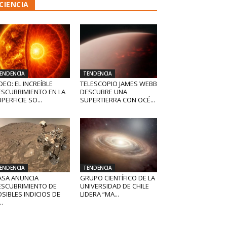
CIENCIA
ENDENCIA
TENDENCIA
DEO: EL INCREÍBLE
TELESCOPIO JAMES WEBB
ESCUBRIMIENTO EN LA
DESCUBRE UNA
PERFICIE SO...
SUPERTIERRA CON OCÉ...
ENDENCIA
TENDENCIA
ASA ANUNCIA
GRUPO CIENTÍFICO DE LA
ESCUBRIMIENTO DE
UNIVERSIDAD DE CHILE
SIBLES INDICIOS DE
LIDERA “MA...
..