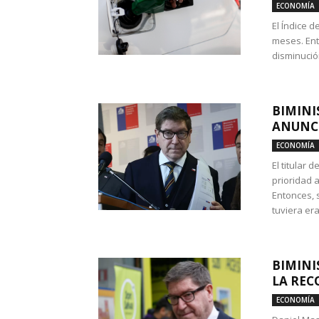
ECONOMÍA
El Índice 
meses. Ent
disminución
BIMINI
ANUNCI
ECONOMÍA
El titular 
prioridad 
Entonces, 
tuviera era
BIMINI
LA REC
ECONOMÍA