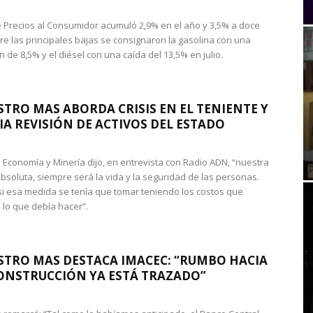
de Precios al Consumidor acumuló 2,9% en el año y 3,5% a doce
re las principales bajas se consignaron la gasolina con una
 de 8,5% y el diésel con una caída del 13,5% en julio.
STRO MAS ABORDA CRISIS EN EL TENIENTE Y
A REVISIÓN DE ACTIVOS DEL ESTADO
de Economía y Minería dijo, en entrevista con Radio ADN, “nuestra
absoluta, siempre será la vida y la seguridad de las personas.
si esa medida se tenía que tomar teniendo los costos que
 lo que debía hacer”.
STRO MAS DESTACA IMACEC: “RUMBO HACIA
ONSTRUCCIÓN YA ESTÁ TRAZADO”