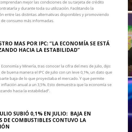
omprendan mejor las condiciones de su tarjeta de crédito
ntratarla y durante toda su utilización. Facilitando la
n entre las distintas alternativas disponibles y promoviendo
s de consumo más informadas.
STRO MAS POR IPC: “LA ECONOMÍA SE ESTÁ
ANDO HACIA LA ESTABILIDAD”
de Economía y Minería, tras conocer la cifra del mes de julio, dijo:
 de buena manera el IPC de julio con un leve 0,1%, un dato que
 parte baja de lo que proyectaba el mercado. Y que permite
 inflación anual a un 3,5%. Esto demuestra que la economía se
zando hacia la estabilidad”.
JULIO SUBIÓ 0,1% EN JULIO: BAJA EN
S DE COMBUSTIBLES CONTUVO LA
IÓN