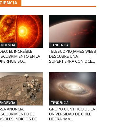
CIENCIA
ENDENCIA
TENDENCIA
DEO: EL INCREÍBLE
TELESCOPIO JAMES WEBB
ESCUBRIMIENTO EN LA
DESCUBRE UNA
PERFICIE SO...
SUPERTIERRA CON OCÉ...
ENDENCIA
TENDENCIA
ASA ANUNCIA
GRUPO CIENTÍFICO DE LA
ESCUBRIMIENTO DE
UNIVERSIDAD DE CHILE
SIBLES INDICIOS DE
LIDERA “MA...
..