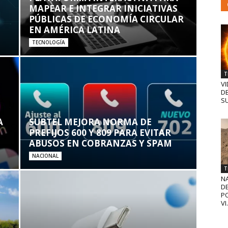
MAPEAR E INTEGRAR INICIATIVAS
PÚBLICAS DE ECONOMÍA CIRCULAR
EN AMÉRICA LATINA
TECNOLOGÍA
T
VI
D
SU
A
SUBTEL MEJORA NORMA DE
PREFIJOS 600 Y 809 PARA EVITAR
ABUSOS EN COBRANZAS Y SPAM
NACIONAL
T
N
D
PO
VI.