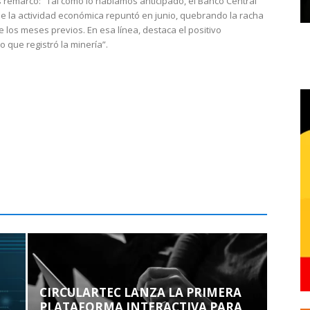
 remarcó: “Tal como lo habíamos anticipado, el Banco Central
e la actividad económica repuntó en junio, quebrando la racha
e los meses previos. En esa línea, destaca el positivo
que registró la minería”.
CIRCULARTEC LANZA LA PRIMERA
PLATAFORMA INTERACTIVA PARA