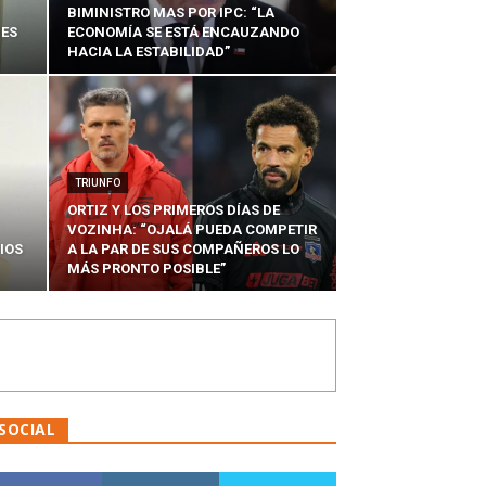
BIMINISTRO MAS POR IPC: “LA
NES
ECONOMÍA SE ESTÁ ENCAUZANDO
HACIA LA ESTABILIDAD”
TRIUNFO
ORTIZ Y LOS PRIMEROS DÍAS DE
VOZINHA: “OJALÁ PUEDA COMPETIR
IOS
A LA PAR DE SUS COMPAÑEROS LO
MÁS PRONTO POSIBLE”
SOCIAL