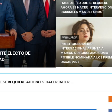
HARBOE: “LO QUE SE REQUIERE
AHORA ES HACER INTERVENCIO
BARRIALES MÁS DE FONDO”
VANGUARDIA
PRESTIGIOSO MEDIO
INTERNACIONAL APUNTA A
NTE ELECTO DE
MARIANA DI GIROLAMO COMO
POSIBLE NOMINADA A LOS PREM
AD
OSCAR 2027
POR IPC: “LA ECONOMÍA SE ESTÁ ENC...