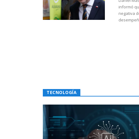
Daniel Mas
informó qu
negativa d
desempeño 
TECNOLOGÍA