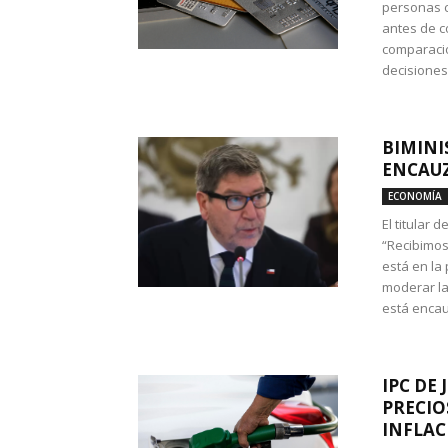
personas c
antes de co
comparació
decisione
BIMINI
ENCAUZ
ECONOMÍA
El titular 
“Recibimos
está en la
moderar la
está encau
IPC DE 
PRECIO
INFLAC