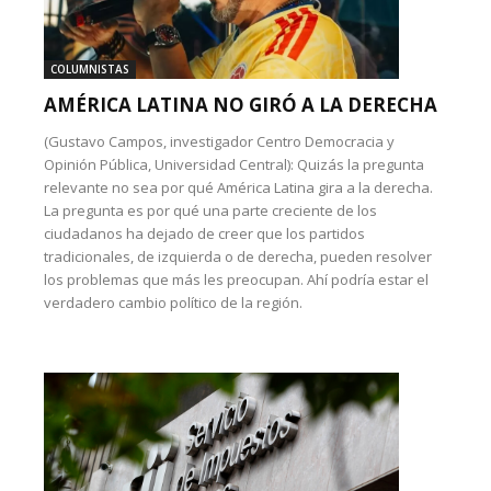
COLUMNISTAS
AMÉRICA LATINA NO GIRÓ A LA DERECHA
(Gustavo Campos, investigador Centro Democracia y
Opinión Pública, Universidad Central): Quizás la pregunta
relevante no sea por qué América Latina gira a la derecha.
La pregunta es por qué una parte creciente de los
ciudadanos ha dejado de creer que los partidos
tradicionales, de izquierda o de derecha, pueden resolver
los problemas que más les preocupan. Ahí podría estar el
verdadero cambio político de la región.