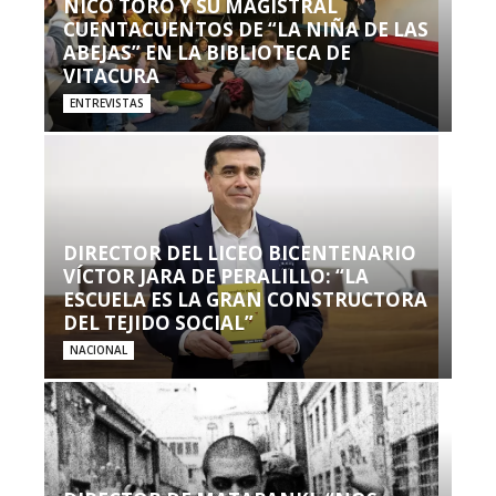
NICO TORO Y SU MAGISTRAL
CUENTACUENTOS DE “LA NIÑA DE LAS
ABEJAS” EN LA BIBLIOTECA DE
VITACURA
ENTREVISTAS
DIRECTOR DEL LICEO BICENTENARIO
VÍCTOR JARA DE PERALILLO: “LA
ESCUELA ES LA GRAN CONSTRUCTORA
DEL TEJIDO SOCIAL”
NACIONAL