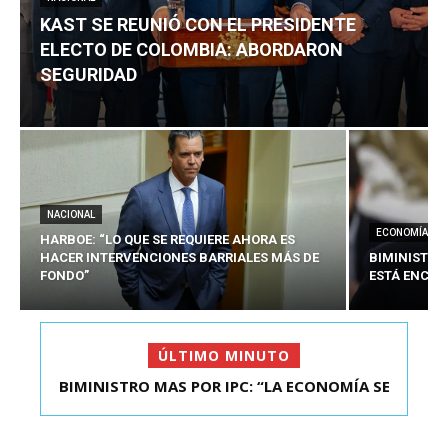
KAST SE REUNIÓ CON EL PRESIDENTE
ELECTO DE COLOMBIA: ABORDARON
SEGURIDAD
NACIONAL
ECONOMÍA
HARBOE: “LO QUE SE REQUIERE AHORA ES
HACER INTERVENCIONES BARRIALES MÁS DE
BIMINISTRO
FONDO”
ESTÁ ENCAU
ÚLTIMO MINUTO
BIMINISTRO MAS POR IPC: “LA ECONOMÍA SE
KAST SE REUNIÓ CON EL PRESIDENTE ELECTO DE
ESTÁ ENC...
COLOMBIA: A...