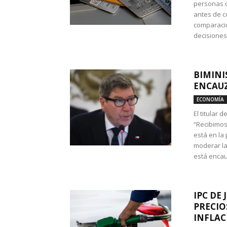
personas c
antes de co
comparació
decisione
BIMINI
ENCAUZ
ECONOMÍA
El titular 
“Recibimos
está en la
moderar la
está encau
IPC DE 
PRECIO
INFLAC