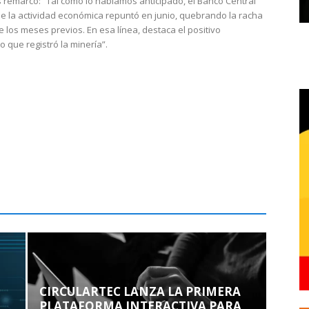
 remarcó: “Tal como lo habíamos anticipado, el Banco Central
e la actividad económica repuntó en junio, quebrando la racha
e los meses previos. En esa línea, destaca el positivo
que registró la minería”.
CIRCULARTEC LANZA LA PRIMERA
PLATAFORMA INTERACTIVA PARA