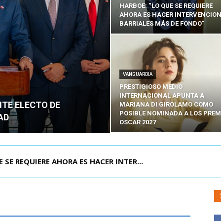
HARBOE: “LO QUE SE REQUIERE
AHORA ES HACER INTERVENCIO
BARRIALES MÁS DE FONDO”
VANGUARDIA
PRESTIGIOSO MEDIO
INTERNACIONAL APUNTA A
NTE ELECTO DE
MARIANA DI GIROLAMO COMO
POSIBLE NOMINADA A LOS PREM
AD
OSCAR 2027
POR IPC: “LA ECONOMÍA SE ESTÁ ENC...