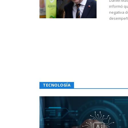
Daniel Mas
informó qu
negativa d
desempeño 
TECNOLOGÍA