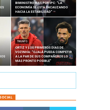
BIMINISTRO MAS POR IPC: “LA
NES
ECONOMÍA SE ESTÁ ENCAUZANDO
HACIA LA ESTABILIDAD”
TRIUNFO
ORTIZ Y LOS PRIMEROS DÍAS DE
VOZINHA: “OJALÁ PUEDA COMPETIR
IOS
A LA PAR DE SUS COMPAÑEROS LO
MÁS PRONTO POSIBLE”
SOCIAL