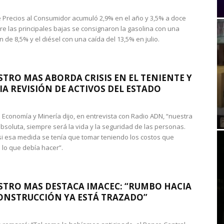
de Precios al Consumidor acumuló 2,9% en el año y 3,5% a doce
re las principales bajas se consignaron la gasolina con una
 de 8,5% y el diésel con una caída del 13,5% en julio.
STRO MAS ABORDA CRISIS EN EL TENIENTE Y
A REVISIÓN DE ACTIVOS DEL ESTADO
de Economía y Minería dijo, en entrevista con Radio ADN, “nuestra
absoluta, siempre será la vida y la seguridad de las personas.
si esa medida se tenía que tomar teniendo los costos que
 lo que debía hacer”.
STRO MAS DESTACA IMACEC: “RUMBO HACIA
ONSTRUCCIÓN YA ESTÁ TRAZADO”