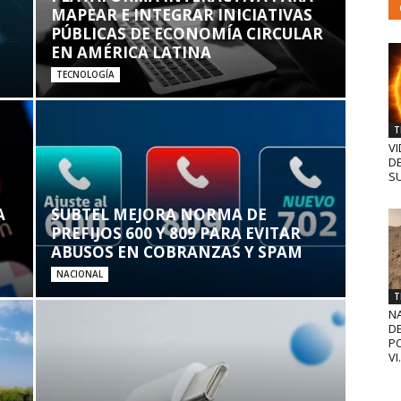
MAPEAR E INTEGRAR INICIATIVAS
PÚBLICAS DE ECONOMÍA CIRCULAR
EN AMÉRICA LATINA
TECNOLOGÍA
T
VI
D
SU
A
SUBTEL MEJORA NORMA DE
PREFIJOS 600 Y 809 PARA EVITAR
ABUSOS EN COBRANZAS Y SPAM
NACIONAL
T
N
D
PO
VI.