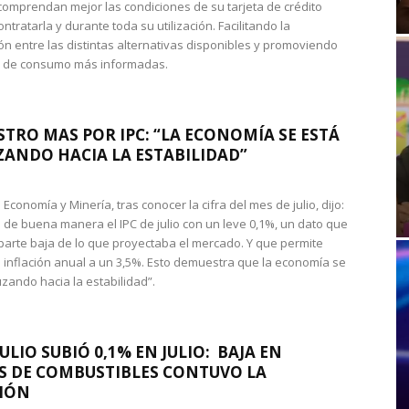
omprendan mejor las condiciones de su tarjeta de crédito
ntratarla y durante toda su utilización. Facilitando la
n entre las distintas alternativas disponibles y promoviendo
s de consumo más informadas.
STRO MAS POR IPC: “LA ECONOMÍA SE ESTÁ
ANDO HACIA LA ESTABILIDAD”
de Economía y Minería, tras conocer la cifra del mes de julio, dijo:
 de buena manera el IPC de julio con un leve 0,1%, un dato que
 parte baja de lo que proyectaba el mercado. Y que permite
 inflación anual a un 3,5%. Esto demuestra que la economía se
zando hacia la estabilidad”.
JULIO SUBIÓ 0,1% EN JULIO: BAJA EN
S DE COMBUSTIBLES CONTUVO LA
IÓN