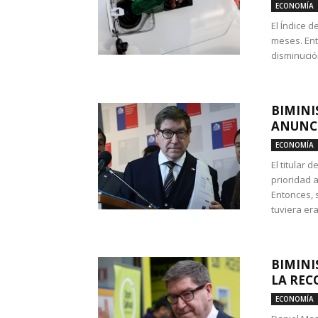
ECONOMÍA
El Índice 
meses. Ent
disminución
BIMINI
ANUNCI
ECONOMÍA
El titular 
prioridad 
Entonces, 
tuviera era
BIMINI
LA REC
ECONOMÍA