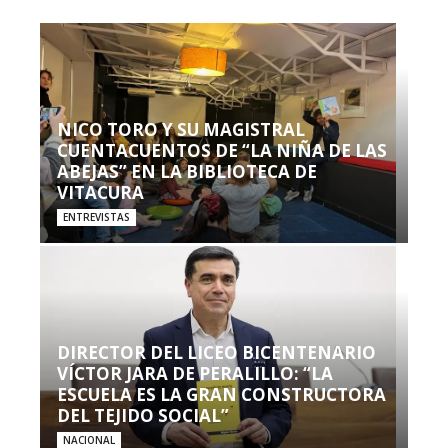
NICO TORO Y SU MAGISTRAL
CUENTACUENTOS DE “LA NIÑA DE LAS
ABEJAS” EN LA BIBLIOTECA DE
VITACURA
ENTREVISTAS
DIRECTOR DEL LICEO BICENTENARIO
VÍCTOR JARA DE PERALILLO: “LA
ESCUELA ES LA GRAN CONSTRUCTORA
DEL TEJIDO SOCIAL”
NACIONAL