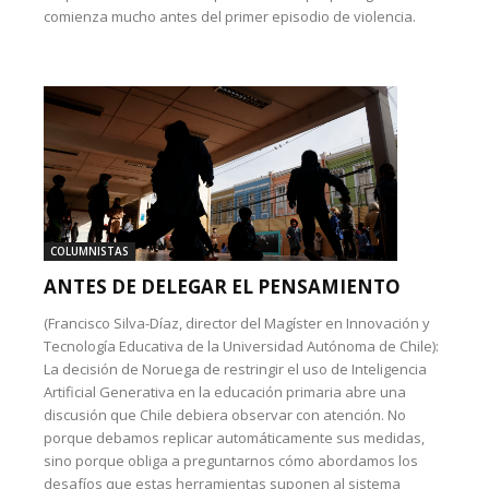
comienza mucho antes del primer episodio de violencia.
COLUMNISTAS
ANTES DE DELEGAR EL PENSAMIENTO
(Francisco Silva-Díaz, director del Magíster en Innovación y
Tecnología Educativa de la Universidad Autónoma de Chile):
La decisión de Noruega de restringir el uso de Inteligencia
Artificial Generativa en la educación primaria abre una
discusión que Chile debiera observar con atención. No
porque debamos replicar automáticamente sus medidas,
sino porque obliga a preguntarnos cómo abordamos los
desafíos que estas herramientas suponen al sistema