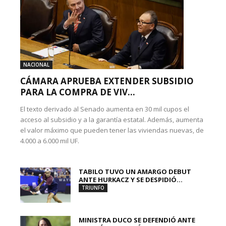
NACIONAL
CÁMARA APRUEBA EXTENDER SUBSIDIO
PARA LA COMPRA DE VIV...
El texto derivado al Senado aumenta en 30 mil cupos el
acceso al subsidio y a la garantía estatal. Además, aumenta
el valor máximo que pueden tener las viviendas nuevas, de
4.000 a 6.000 mil UF.
TABILO TUVO UN AMARGO DEBUT
ANTE HURKACZ Y SE DESPIDIÓ...
TRIUNFO
MINISTRA DUCO SE DEFENDIÓ ANTE