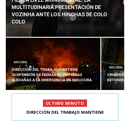
MULTITUDINARIA PRESENTACIÓN DE
VOZINHA ANTE LOS HINCHAS DE COLO
COLO
NACIONAL
NACIONAL
DIRECCIÓN DEL TRABAJO MANTIENE
SUSPENSIÓN DE FAENAS DE EMPRESAS
CRIMEN DE 
ALEDAÑAS A LA EMERGENCIA EN QUILICURA
DETIENEN A
ÚLTIMO MINUTO
CRIMEN DE ESTUDIANTE EN SAN BERNARDO:
DETIENEN AL PRES...