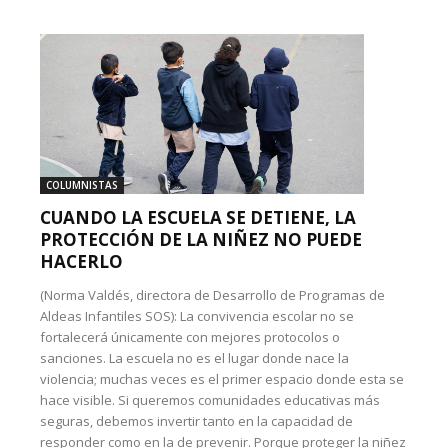
COLUMNISTAS
CUANDO LA ESCUELA SE DETIENE, LA
PROTECCIÓN DE LA NIÑEZ NO PUEDE
HACERLO
(Norma Valdés, directora de Desarrollo de Programas de
Aldeas Infantiles SOS): La convivencia escolar no se
fortalecerá únicamente con mejores protocolos o
sanciones. La escuela no es el lugar donde nace la
violencia; muchas veces es el primer espacio donde esta se
hace visible. Si queremos comunidades educativas más
seguras, debemos invertir tanto en la capacidad de
responder como en la de prevenir. Porque proteger la niñez