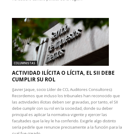
COLUMNISTAS
ACTIVIDAD ILÍCITA O LÍCITA, EL SII DEBE
CUMPLIR SU ROL
(Javier Jaque, socio Líder de CCL Auditores Consultores):
Recordemos que incluso los tribunales han reconocido que
las actividades ilícitas deben ser gravadas, por tanto, el SII
debe cumplir con su rol en la sociedad, donde su deber
principal es aplicar la normativa vigente y ejercer las
facultades que la ley le ha conferido. Exigirle algo distinto
sería pedirle que renuncie precisamente a la función para la
cual fue creado.