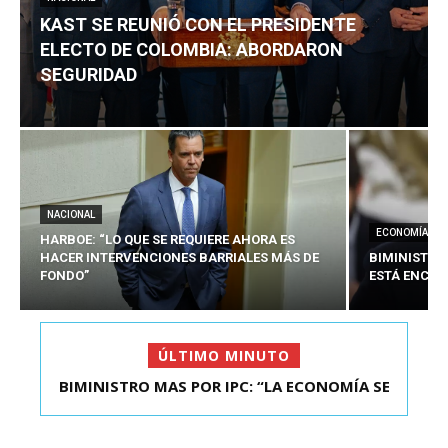
KAST SE REUNIÓ CON EL PRESIDENTE
ELECTO DE COLOMBIA: ABORDARON
SEGURIDAD
NACIONAL
ECONOMÍA
HARBOE: “LO QUE SE REQUIERE AHORA ES
HACER INTERVENCIONES BARRIALES MÁS DE
BIMINISTRO
FONDO”
ESTÁ ENCAU
ÚLTIMO MINUTO
BIMINISTRO MAS POR IPC: “LA ECONOMÍA SE
KAST SE REUNIÓ CON EL PRESIDENTE ELECTO DE
ESTÁ ENC...
COLOMBIA: A...