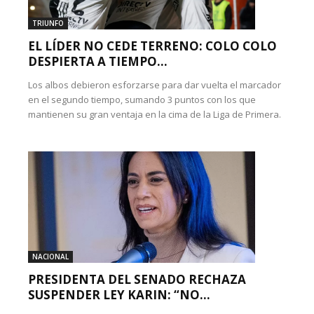
TRIUNFO
EL LÍDER NO CEDE TERRENO: COLO COLO
DESPIERTA A TIEMPO...
Los albos debieron esforzarse para dar vuelta el marcador
en el segundo tiempo, sumando 3 puntos con los que
mantienen su gran ventaja en la cima de la Liga de Primera.
NACIONAL
PRESIDENTA DEL SENADO RECHAZA
SUSPENDER LEY KARIN: “NO...