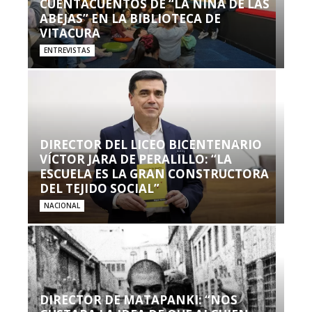
CUENTACUENTOS DE “LA NIÑA DE LAS
ABEJAS” EN LA BIBLIOTECA DE
VITACURA
ENTREVISTAS
DIRECTOR DEL LICEO BICENTENARIO
VÍCTOR JARA DE PERALILLO: “LA
ESCUELA ES LA GRAN CONSTRUCTORA
DEL TEJIDO SOCIAL”
NACIONAL
DIRECTOR DE MATAPANKI: “NOS