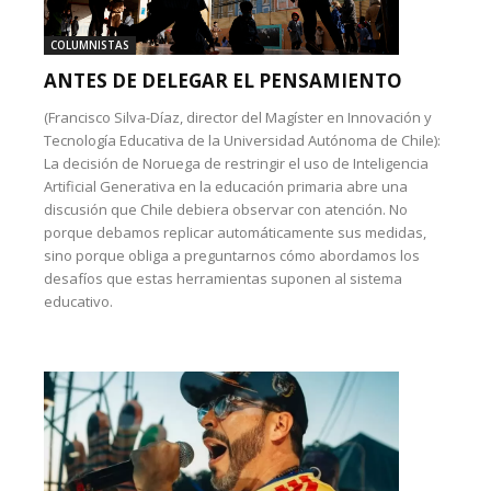
COLUMNISTAS
ANTES DE DELEGAR EL PENSAMIENTO
(Francisco Silva-Díaz, director del Magíster en Innovación y
Tecnología Educativa de la Universidad Autónoma de Chile):
La decisión de Noruega de restringir el uso de Inteligencia
Artificial Generativa en la educación primaria abre una
discusión que Chile debiera observar con atención. No
porque debamos replicar automáticamente sus medidas,
sino porque obliga a preguntarnos cómo abordamos los
desafíos que estas herramientas suponen al sistema
educativo.