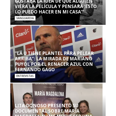
GUSTABA LA IDEA DE QUE ALGUIEN
VIERA LA PELÍCULA Y PENSARA ‘ESTO
LO PUEDO HACER EN MI CASA’”
VANGUARDIA
“LA U TIENE PLANTEL PARA PELEAR
ARRIBA”: LA MIRADA DE MARIANO
PUYOL POR EL RENACER AZUL CON
FERNANDO GAGO
ENTREVISTAS
LITA DONOSO PRESENTÓ SU
DOCUMENTAL SOBRE MARÍA