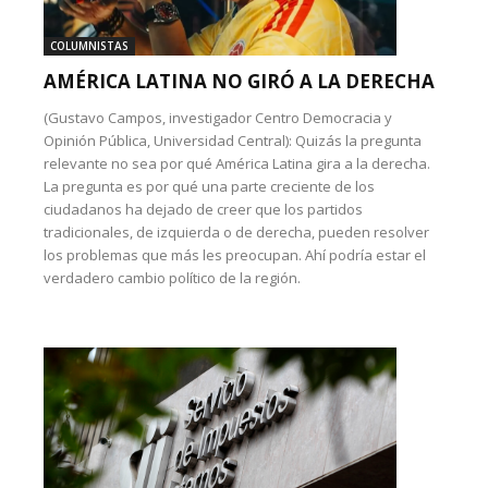
COLUMNISTAS
AMÉRICA LATINA NO GIRÓ A LA DERECHA
(Gustavo Campos, investigador Centro Democracia y
Opinión Pública, Universidad Central): Quizás la pregunta
relevante no sea por qué América Latina gira a la derecha.
La pregunta es por qué una parte creciente de los
ciudadanos ha dejado de creer que los partidos
tradicionales, de izquierda o de derecha, pueden resolver
los problemas que más les preocupan. Ahí podría estar el
verdadero cambio político de la región.