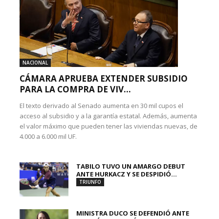
NACIONAL
CÁMARA APRUEBA EXTENDER SUBSIDIO
PARA LA COMPRA DE VIV...
El texto derivado al Senado aumenta en 30 mil cupos el
acceso al subsidio y a la garantía estatal. Además, aumenta
el valor máximo que pueden tener las viviendas nuevas, de
4.000 a 6.000 mil UF.
TABILO TUVO UN AMARGO DEBUT
ANTE HURKACZ Y SE DESPIDIÓ...
TRIUNFO
MINISTRA DUCO SE DEFENDIÓ ANTE