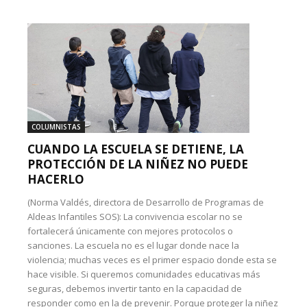
COLUMNISTAS
CUANDO LA ESCUELA SE DETIENE, LA
PROTECCIÓN DE LA NIÑEZ NO PUEDE
HACERLO
(Norma Valdés, directora de Desarrollo de Programas de
Aldeas Infantiles SOS): La convivencia escolar no se
fortalecerá únicamente con mejores protocolos o
sanciones. La escuela no es el lugar donde nace la
violencia; muchas veces es el primer espacio donde esta se
hace visible. Si queremos comunidades educativas más
seguras, debemos invertir tanto en la capacidad de
responder como en la de prevenir. Porque proteger la niñez