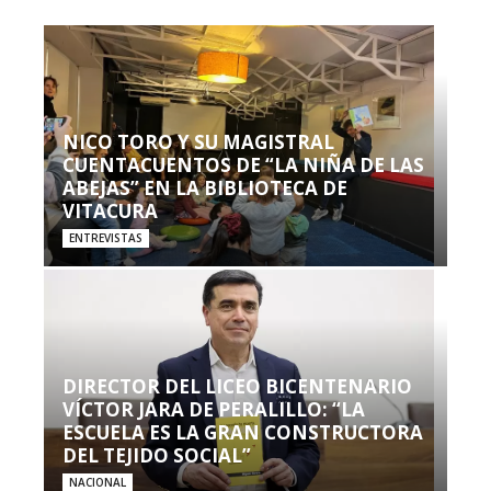
NICO TORO Y SU MAGISTRAL
CUENTACUENTOS DE “LA NIÑA DE LAS
ABEJAS” EN LA BIBLIOTECA DE
VITACURA
ENTREVISTAS
DIRECTOR DEL LICEO BICENTENARIO
VÍCTOR JARA DE PERALILLO: “LA
ESCUELA ES LA GRAN CONSTRUCTORA
DEL TEJIDO SOCIAL”
NACIONAL