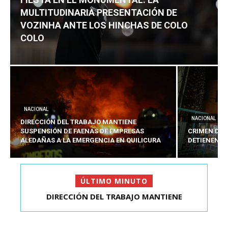
MULTITUDINARIA PRESENTACIÓN DE
VOZINHA ANTE LOS HINCHAS DE COLO
COLO
NACIONAL
NACIONAL
DIRECCIÓN DEL TRABAJO MANTIENE
SUSPENSIÓN DE FAENAS DE EMPRESAS
CRIMEN DE 
ALEDAÑAS A LA EMERGENCIA EN QUILICURA
DETIENEN A
ÚLTIMO MINUTO
CRIMEN DE ESTUDIANTE EN SAN BERNARDO:
DETIENEN AL PRES...