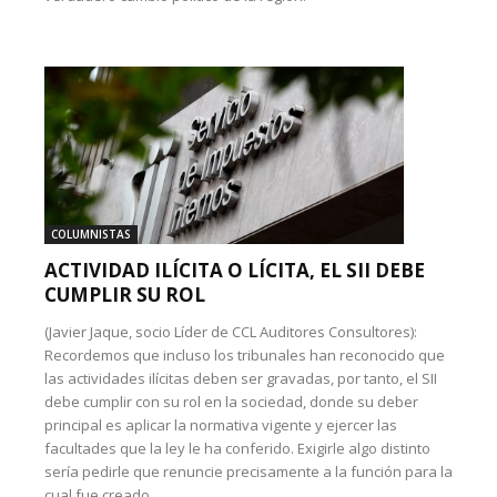
COLUMNISTAS
ACTIVIDAD ILÍCITA O LÍCITA, EL SII DEBE
CUMPLIR SU ROL
(Javier Jaque, socio Líder de CCL Auditores Consultores):
Recordemos que incluso los tribunales han reconocido que
las actividades ilícitas deben ser gravadas, por tanto, el SII
debe cumplir con su rol en la sociedad, donde su deber
principal es aplicar la normativa vigente y ejercer las
facultades que la ley le ha conferido. Exigirle algo distinto
sería pedirle que renuncie precisamente a la función para la
cual fue creado.