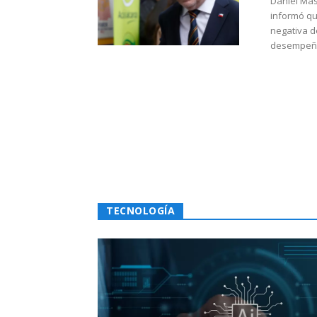
Daniel Mas
informó qu
negativa d
desempeño 
TECNOLOGÍA