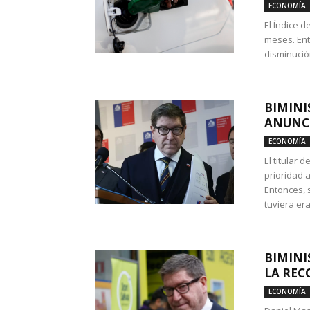
ECONOMÍA
El Índice 
meses. Ent
disminución
BIMINI
ANUNCI
ECONOMÍA
El titular 
prioridad 
Entonces, 
tuviera era
BIMINI
LA REC
ECONOMÍA