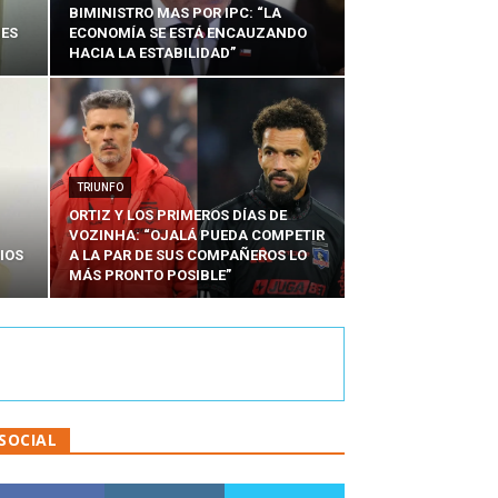
BIMINISTRO MAS POR IPC: “LA
NES
ECONOMÍA SE ESTÁ ENCAUZANDO
HACIA LA ESTABILIDAD”
TRIUNFO
ORTIZ Y LOS PRIMEROS DÍAS DE
VOZINHA: “OJALÁ PUEDA COMPETIR
IOS
A LA PAR DE SUS COMPAÑEROS LO
MÁS PRONTO POSIBLE”
SOCIAL