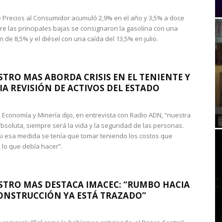
de Precios al Consumidor acumuló 2,9% en el año y 3,5% a doce
re las principales bajas se consignaron la gasolina con una
 de 8,5% y el diésel con una caída del 13,5% en julio.
STRO MAS ABORDA CRISIS EN EL TENIENTE Y
A REVISIÓN DE ACTIVOS DEL ESTADO
de Economía y Minería dijo, en entrevista con Radio ADN, “nuestra
absoluta, siempre será la vida y la seguridad de las personas.
si esa medida se tenía que tomar teniendo los costos que
 lo que debía hacer”.
STRO MAS DESTACA IMACEC: “RUMBO HACIA
ONSTRUCCIÓN YA ESTÁ TRAZADO”