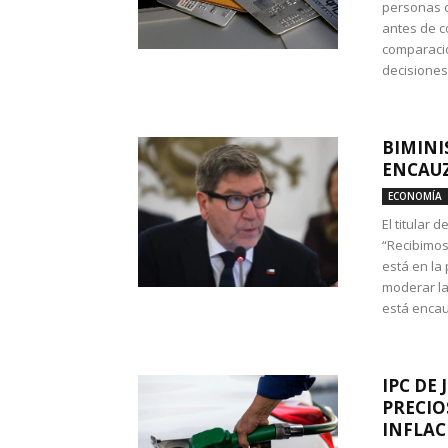
personas c
antes de co
comparació
decisione
BIMINI
ENCAUZ
ECONOMÍA
El titular 
“Recibimos
está en la
moderar la
está encau
IPC DE 
PRECIO
INFLAC