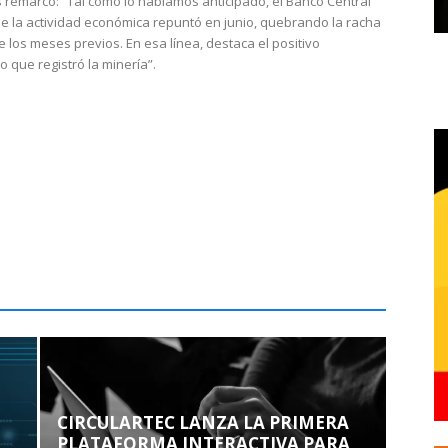
 remarcó: “Tal como lo habíamos anticipado, el Banco Central
e la actividad económica repuntó en junio, quebrando la racha
e los meses previos. En esa línea, destaca el positivo
que registró la minería”.
CIRCULARTEC LANZA LA PRIMERA
PLATAFORMA INTERACTIVA PARA