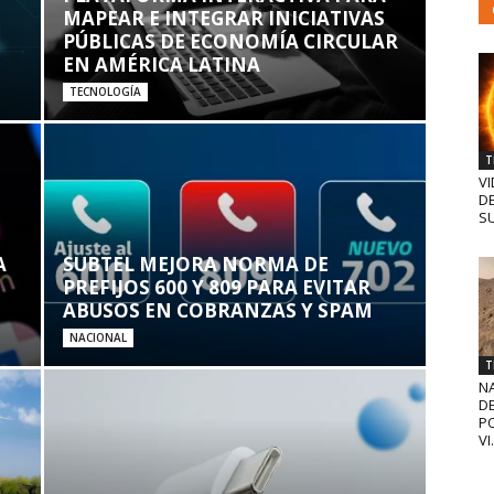
MAPEAR E INTEGRAR INICIATIVAS
PÚBLICAS DE ECONOMÍA CIRCULAR
EN AMÉRICA LATINA
TECNOLOGÍA
T
VI
D
SU
A
SUBTEL MEJORA NORMA DE
PREFIJOS 600 Y 809 PARA EVITAR
ABUSOS EN COBRANZAS Y SPAM
NACIONAL
T
N
D
PO
VI.