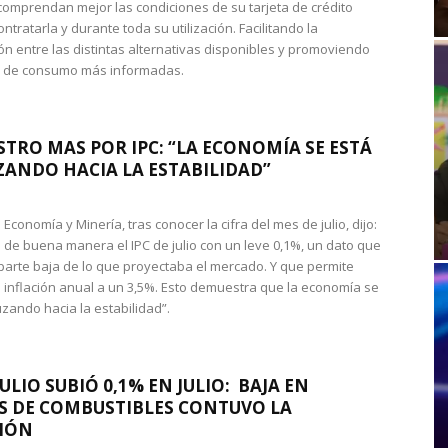
omprendan mejor las condiciones de su tarjeta de crédito
ntratarla y durante toda su utilización. Facilitando la
n entre las distintas alternativas disponibles y promoviendo
s de consumo más informadas.
STRO MAS POR IPC: “LA ECONOMÍA SE ESTÁ
ANDO HACIA LA ESTABILIDAD”
de Economía y Minería, tras conocer la cifra del mes de julio, dijo:
 de buena manera el IPC de julio con un leve 0,1%, un dato que
 parte baja de lo que proyectaba el mercado. Y que permite
 inflación anual a un 3,5%. Esto demuestra que la economía se
zando hacia la estabilidad”.
JULIO SUBIÓ 0,1% EN JULIO: BAJA EN
S DE COMBUSTIBLES CONTUVO LA
IÓN