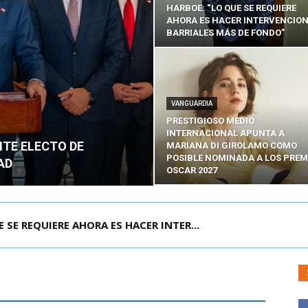
HARBOE: “LO QUE SE REQUIERE
AHORA ES HACER INTERVENCIO
BARRIALES MÁS DE FONDO”
VANGUARDIA
PRESTIGIOSO MEDIO
INTERNACIONAL APUNTA A
NTE ELECTO DE
MARIANA DI GIROLAMO COMO
POSIBLE NOMINADA A LOS PREM
AD
OSCAR 2027
POR IPC: “LA ECONOMÍA SE ESTÁ ENC...