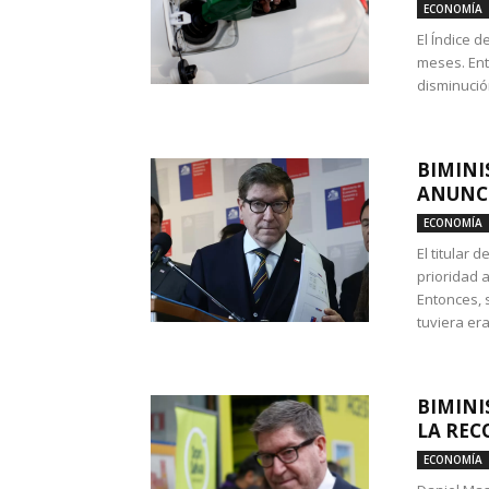
ECONOMÍA
El Índice 
meses. Ent
disminución
BIMINI
ANUNCI
ECONOMÍA
El titular 
prioridad 
Entonces, 
tuviera era
BIMINI
LA REC
ECONOMÍA