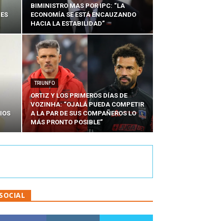
BIMINISTRO MAS POR IPC: “LA
NES
ECONOMÍA SE ESTÁ ENCAUZANDO
HACIA LA ESTABILIDAD”
TRIUNFO
ORTIZ Y LOS PRIMEROS DÍAS DE
VOZINHA: “OJALÁ PUEDA COMPETIR
IOS
A LA PAR DE SUS COMPAÑEROS LO
MÁS PRONTO POSIBLE”
SOCIAL