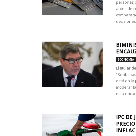
personas c
antes de co
comparació
decisione
BIMINI
ENCAUZ
ECONOMÍA
El titular 
“Recibimos
está en la
moderar la
está encau
IPC DE 
PRECIO
INFLAC