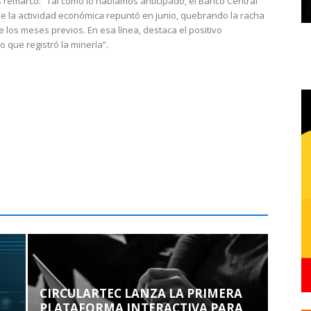
 remarcó: “Tal como lo habíamos anticipado, el Banco Central
e la actividad económica repuntó en junio, quebrando la racha
e los meses previos. En esa línea, destaca el positivo
que registró la minería”.
CIRCULARTEC LANZA LA PRIMERA
PLATAFORMA INTERACTIVA PARA