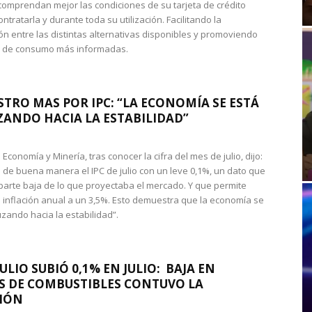
omprendan mejor las condiciones de su tarjeta de crédito
ntratarla y durante toda su utilización. Facilitando la
n entre las distintas alternativas disponibles y promoviendo
s de consumo más informadas.
STRO MAS POR IPC: “LA ECONOMÍA SE ESTÁ
ANDO HACIA LA ESTABILIDAD”
de Economía y Minería, tras conocer la cifra del mes de julio, dijo:
 de buena manera el IPC de julio con un leve 0,1%, un dato que
 parte baja de lo que proyectaba el mercado. Y que permite
 inflación anual a un 3,5%. Esto demuestra que la economía se
zando hacia la estabilidad”.
JULIO SUBIÓ 0,1% EN JULIO: BAJA EN
S DE COMBUSTIBLES CONTUVO LA
IÓN