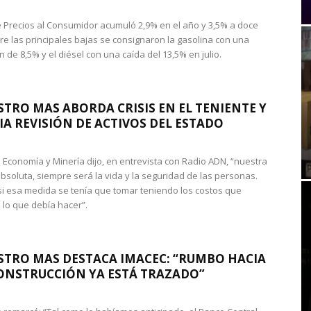
de Precios al Consumidor acumuló 2,9% en el año y 3,5% a doce
re las principales bajas se consignaron la gasolina con una
 de 8,5% y el diésel con una caída del 13,5% en julio.
STRO MAS ABORDA CRISIS EN EL TENIENTE Y
A REVISIÓN DE ACTIVOS DEL ESTADO
de Economía y Minería dijo, en entrevista con Radio ADN, “nuestra
absoluta, siempre será la vida y la seguridad de las personas.
si esa medida se tenía que tomar teniendo los costos que
 lo que debía hacer”.
STRO MAS DESTACA IMACEC: “RUMBO HACIA
ONSTRUCCIÓN YA ESTÁ TRAZADO”