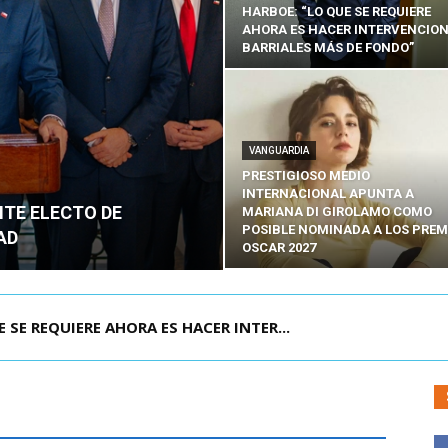
HARBOE: “LO QUE SE REQUIERE
AHORA ES HACER INTERVENCIO
BARRIALES MÁS DE FONDO”
VANGUARDIA
PRESTIGIOSO MEDIO
INTERNACIONAL APUNTA A
NTE ELECTO DE
MARIANA DI GIROLAMO COMO
POSIBLE NOMINADA A LOS PREM
AD
OSCAR 2027
POR IPC: “LA ECONOMÍA SE ESTÁ ENC...