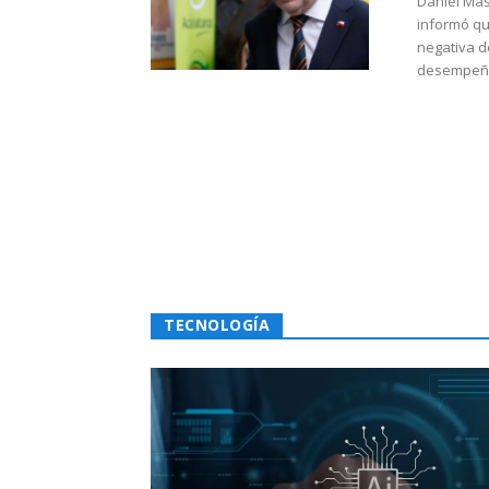
Daniel Mas
informó qu
negativa d
desempeño 
TECNOLOGÍA