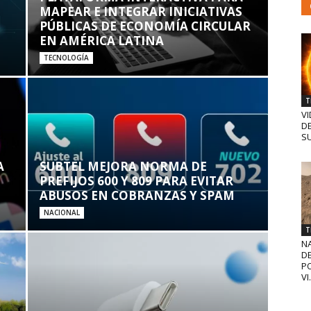
MAPEAR E INTEGRAR INICIATIVAS
PÚBLICAS DE ECONOMÍA CIRCULAR
EN AMÉRICA LATINA
TECNOLOGÍA
T
VI
D
SU
A
SUBTEL MEJORA NORMA DE
PREFIJOS 600 Y 809 PARA EVITAR
ABUSOS EN COBRANZAS Y SPAM
NACIONAL
T
N
D
PO
VI.